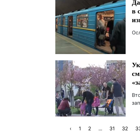
Да
в 
из
Ос
Ук
см
«з
Вт
зап
‹
1
2
...
31
32
3