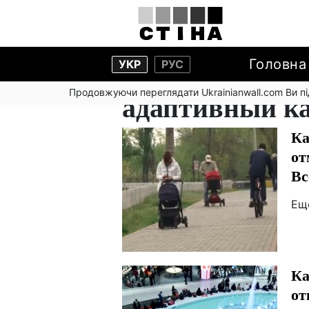
Головна
УКР
РУС
Продовжуючи переглядати Ukrainianwall.com Ви 
адаптивный к
Ка
от
Вс
Ещ
Ка
от