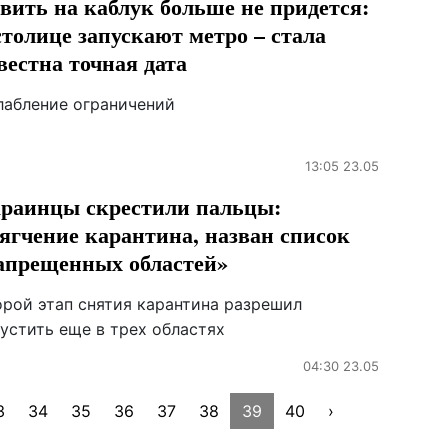
вить на каблук больше не придется:
столице запускают метро – стала
вестна точная дата
лабление ограничений
13:05 23.05
раинцы скрестили пальцы:
ягчение карантина, назван список
апрещенных областей»
орой этап снятия карантина разрешил
устить еще в трех областях
04:30 23.05
3
34
35
36
37
38
39
40
›