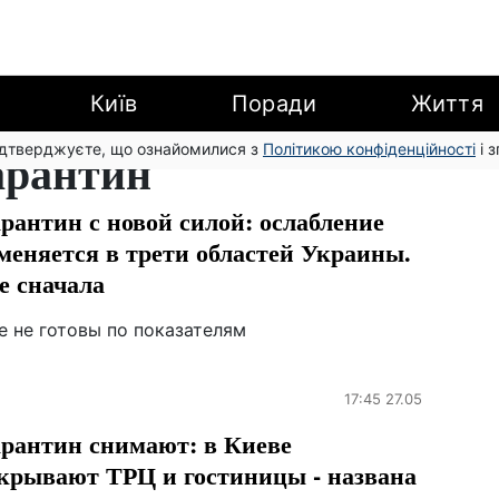
Київ
Поради
Життя
підтверджуєте, що ознайомилися з
арантин
Політикою конфіденційності
і 
рантин с новой силой: ослабление
меняется в трети областей Украины.
е сначала
е не готовы по показателям
17:45 27.05
рантин снимают: в Киеве
крывают ТРЦ и гостиницы - названа