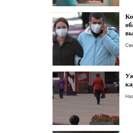
Ко
об
вы
Св
Уж
ка
На