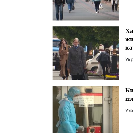
Ха
жи
ка
Ук
Ки
из
Уж