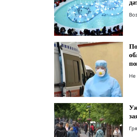
да
Во
По
об
по
Не
Уж
за
Гр