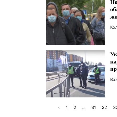
Но
об
жи
Ко
Ук
ка
пр
Ва
‹
1
2
...
31
32
3