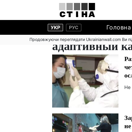
Головна
УКР
РУС
Продовжуючи переглядати Ukrainianwall.com Ви 
адаптивный к
Ра
че
ос
Не
За
не