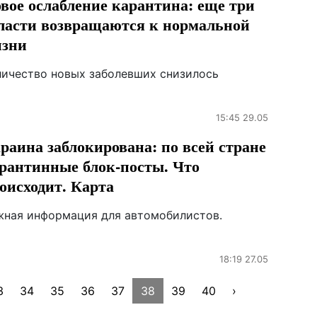
вое ослабление карантина: еще три
ласти возвращаются к нормальной
зни
личество новых заболевших снизилось
15:45 29.05
раина заблокирована: по всей стране
рантинные блок-посты. Что
оисходит. Карта
жная информация для автомобилистов.
18:19 27.05
3
34
35
36
37
38
39
40
›