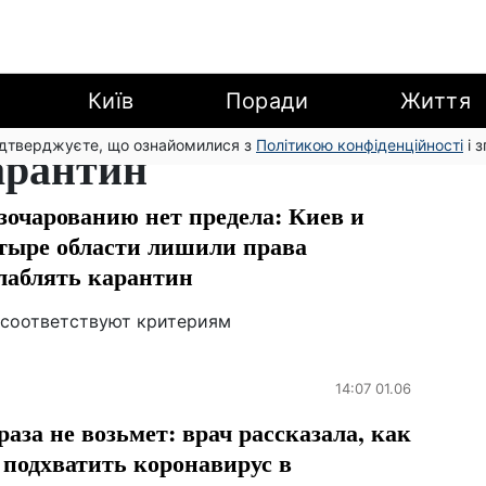
Київ
Поради
Життя
підтверджуєте, що ознайомилися з
арантин
Політикою конфіденційності
і 
зочарованию нет предела: Киев и
тыре области лишили права
лаблять карантин
 соответствуют критериям
14:07 01.06
раза не возьмет: врач рассказала, как
 подхватить коронавирус в