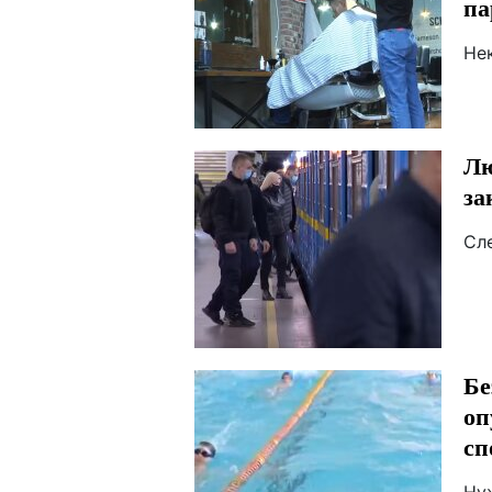
па
Не
Лю
за
Сл
Бе
оп
сп