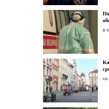
По
об
В 
Ка
ср
Не