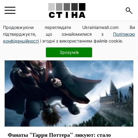
актеры
Продовжуючи переглядати Ukrainianwall.com Ви
підтверджуєте, що ознайомилися з
Політикою
конфіденційності
і згодні з використанням файлів cookie.
Зрозумів
Фанаты "Гарри Поттера" ликуют: стало