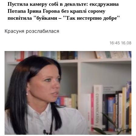
Пустила камеру собі в декольте: ексдружина
Потапа Ірина Горова без краплі сорому
посвітила "буйками – "Так нестерпно добре"
Красуня розслабилася
16:45 16.08