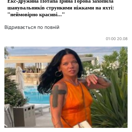
Екс-дружина Потапа Ірина Горова захопила
шанувальників стрункими ніжками на яхті:
"неймовірно красиві..."
Відривається по повній
01:00 20.08