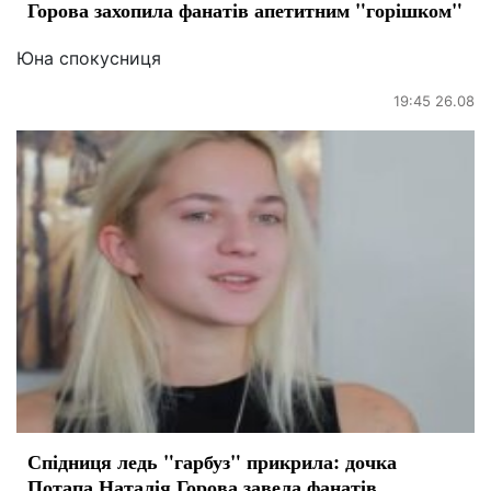
Горова захопила фанатів апетитним "горішком"
Юна спокусниця
19:45 26.08
Спідниця ледь "гарбуз" прикрила: дочка
Потапа Наталія Горова завела фанатів