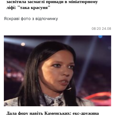
засвітила засмаглі принади в мініатюрному
ліфі: "така красуня"
Яскраві фото з відпочинку
08:20 24.08
Дала фору навіть Каменських: екс-дружина