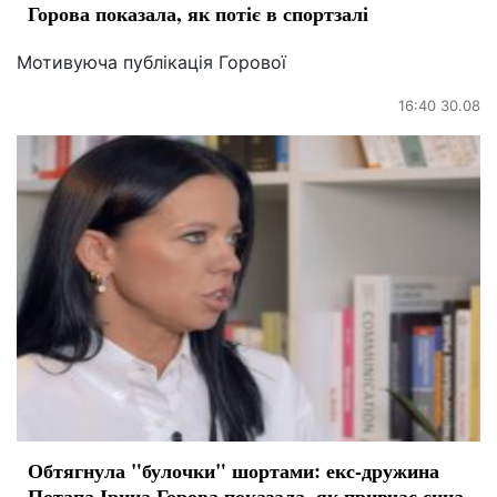
Горова показала, як потіє в спортзалі
Мотивуюча публікація Горової
16:40 30.08
Обтягнула "булочки" шортами: екс-дружина
Потапа Ірина Горова показала, як привчає сина