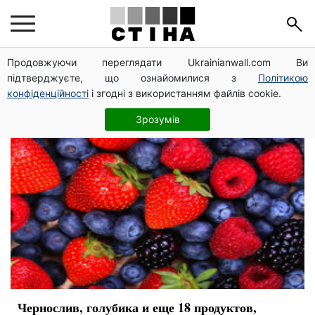
молодость
Продовжуючи переглядати Ukrainianwall.com Ви
підтверджуєте, що ознайомилися з
Політикою
конфіденційності
і згодні з використанням файлів cookie.
Зрозумів
Чернослив, голубика и еще 18 продуктов,