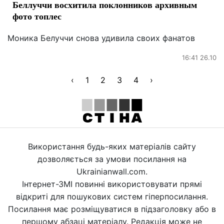
Беллуччи восхитила поклонников архивным
фото топлес
Моника Белуччи снова удивила своих фанатов
16:41 26.10
‹
1
2
3
4
›
Використання будь-яких матеріалів сайту
дозволяється за умови посилання на
Ukrainianwall.com.
Інтернет-ЗМІ повинні використовувати прямі
відкриті для пошукових систем гіперпосилання.
Посилання має розміщуватися в підзаголовку або в
першому абзаці матеріалу. Редакція може не