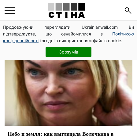
молодость
Продовжуючи переглядати Ukrainianwall.com Ви
підтверджуєте, що ознайомилися з
Політикою
конфіденційності
і згодні з використанням файлів cookie.
Зрозумів
Небо и земля: как выглядела Волочкова в