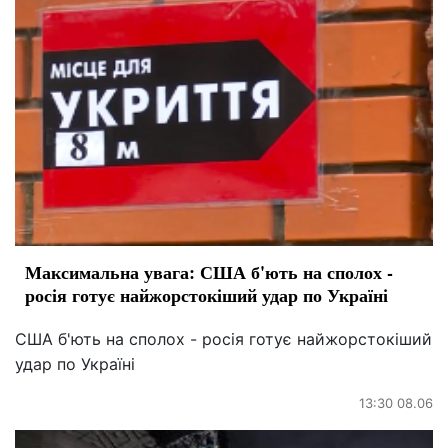
Максимальна увага: США б'ють на сполох -
росія готує найжорстокіший удар по Україні
США б'ють на сполох - росія готує найжорстокіший
удар по Україні
13:30 08.06