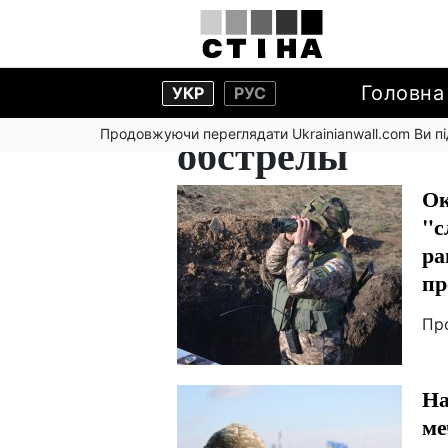
Головна
УКР
РУС
Продовжуючи переглядати Ukrainianwall.com Ви 
обстрелы
Ок
"с
ра
пр
Пр
На
ме