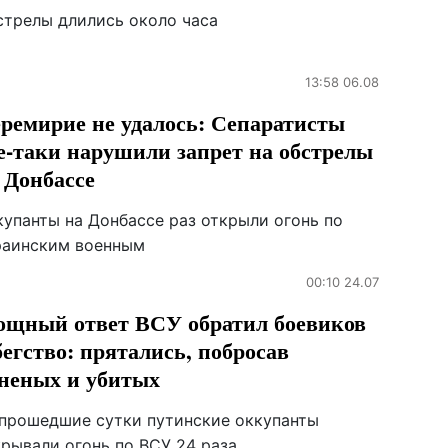
стрелы длились около часа
13:58 06.08
ремирие не удалось: Сепаратисты
е-таки нарушили запрет на обстрелы
 Донбассе
купанты на Донбассе раз открыли огонь по
раинским военным
00:10 24.07
щный ответ ВСУ обратил боевиков
бегство: прятались, побросав
неных и убитых
 прошедшие сутки путинские оккупанты
крывали огонь по ВСУ 24 раза