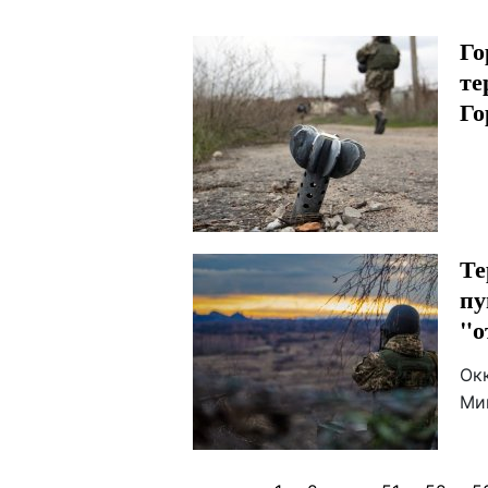
Го
те
Го
Те
пу
"о
Ок
Ми