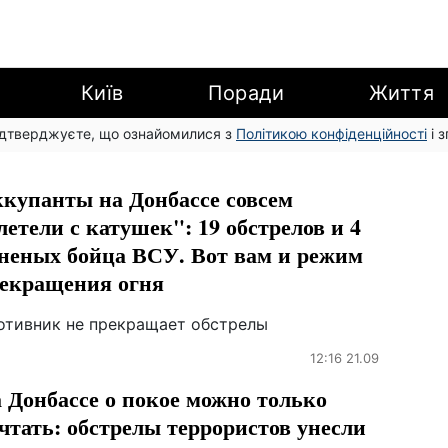
Київ
Поради
Життя
підтверджуєте, що ознайомилися з
Політикою конфіденційності
і 
купанты на Донбассе совсем
летели с катушек": 19 обстрелов и 4
неных бойца ВСУ. Вот вам и режим
екращения огня
отивник не прекращает обстрелы
12:16 21.09
 Донбассе о покое можно только
чтать: обстрелы террористов унесли