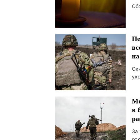
Об
Пе
вс
на
Ок
ук
Мо
в 
ра
За
от