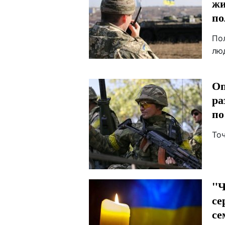
жи
по
По
лю
Оп
ра
по
То
"Ч
се
се