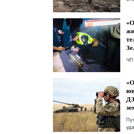
«О
жи
те
Зе
ЧП
«О
юв
ДЗ
зе
Пу
уд