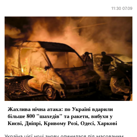
11:30 07.09
Жахлива нічна атака: по Україні вдарили
більше 800 "шахедів" та ракети, вибухи у
Києві, Дніпрі, Кривому Розі, Одесі, Харкові
Україна цієї ночі знову опинилася під масованим