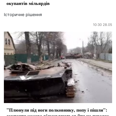
окупантів мільярдів
Історичне рішення
10:30 28.05
"Плюнули під ноги полковнику, попу і пішли":
окупанти масово відмовляються йти на передок