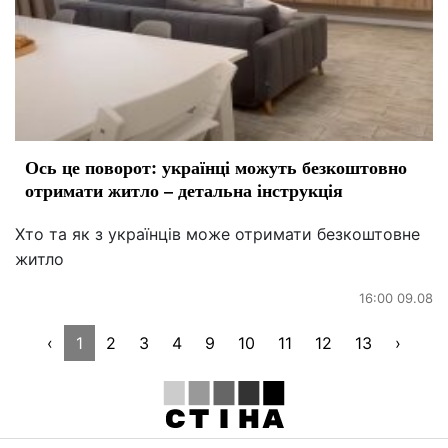
Ось це поворот: українці можуть безкоштовно
отримати житло – детальна інструкція
Хто та як з українців може отримати безкоштовне
житло
16:00 09.08
‹
1
2
3
4
9
10
11
12
13
›