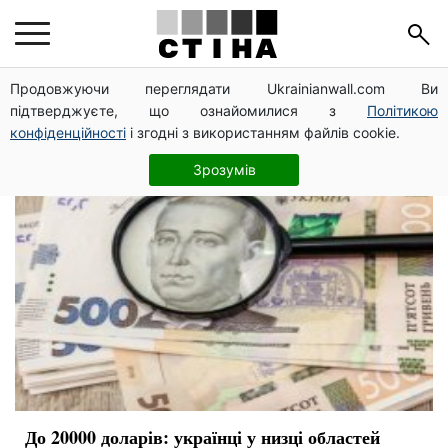
программа
Продовжуючи переглядати Ukrainianwall.com Ви
підтверджуєте, що ознайомилися з
Політикою
конфіденційності
і згодні з використанням файлів cookie.
Зрозумів
До 20000 доларів: українці у низці областей