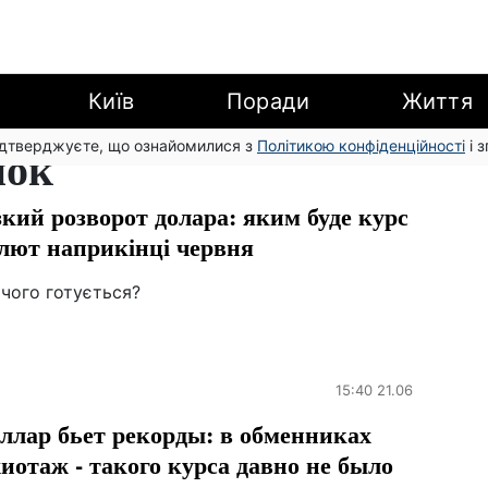
Київ
Поради
Життя
підтверджуєте, що ознайомилися з
нок
Політикою конфіденційності
і 
зкий розворот долара: яким буде курс
лют наприкінці червня
чого готується?
15:40 21.06
ллар бьет рекорды: в обменниках
иотаж - такого курса давно не было