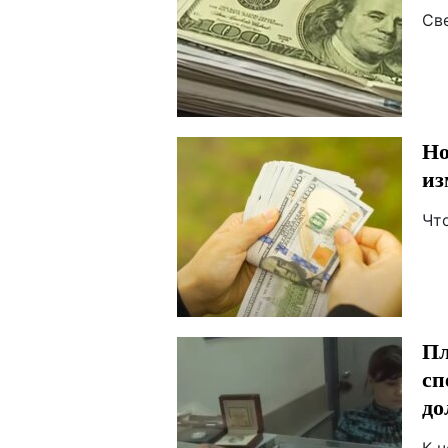
Св
Но
из
Чт
Пл
сп
до