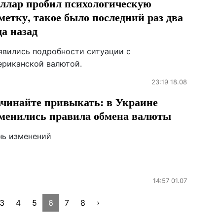
ллар пробил психологическую
метку, такое было последний раз два
да назад
явились подробности ситуации с
ериканской валютой.
23:19 18.08
чинайте привыкать: в Украине
менились правила обмена валюты
нь изменений
14:57 01.07
3
4
5
6
7
8
›