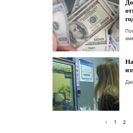
До
от
го
По
ам
На
из
Де
‹
1
2