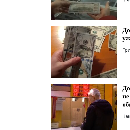
К ч
До
уж
Гр
До
не
об
Ка