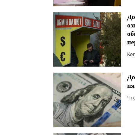
До
оз
об
пе
Ко
До
пя
Чт