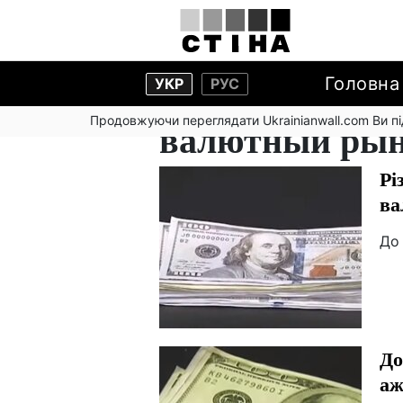
Головна
УКР
РУС
Продовжуючи переглядати Ukrainianwall.com Ви 
валютный ры
Рі
ва
До 
До
аж