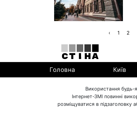
‹
1
2
Головна
Київ
Використання будь-я
Інтернет-ЗМІ повинні вик
розміщуватися в підзаголовку а