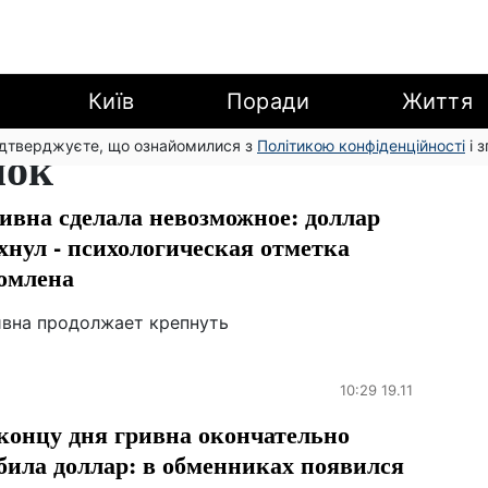
Київ
Поради
Життя
підтверджуєте, що ознайомилися з
нок
Політикою конфіденційності
і 
ивна сделала невозможное: доллар
хнул - психологическая отметка
омлена
ивна продолжает крепнуть
10:29 19.11
концу дня гривна окончательно
била доллар: в обменниках появился