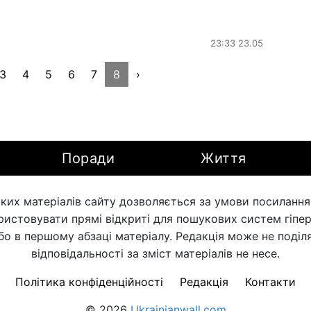
23:33 23.05
3
4
5
6
7
8
›
Поради
Життя
ких матеріалів сайту дозволяється за умови посилання н
ористовувати прямі відкриті для пошукових систем гіпе
бо в першому абзаці матеріалу. Редакція може не поділя
відповідальності за зміст матеріалів не несе.
Політика конфіденційності
Редакція
Контакти
© 2026
Ukrainianwall.com