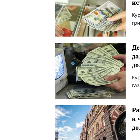
ис
Кур
гри
Де
да
до
Ку
газ
Ра
к 
до