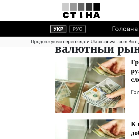
Головна
УКР
РУС
Продовжуючи переглядати Ukrainianwall.com Ви 
валютный ры
Гр
ру
сл
Гр
К 
до