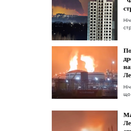
ст
Ніч
стр
По
др
на
Ле
Ніч
що
Ма
Ле
ст