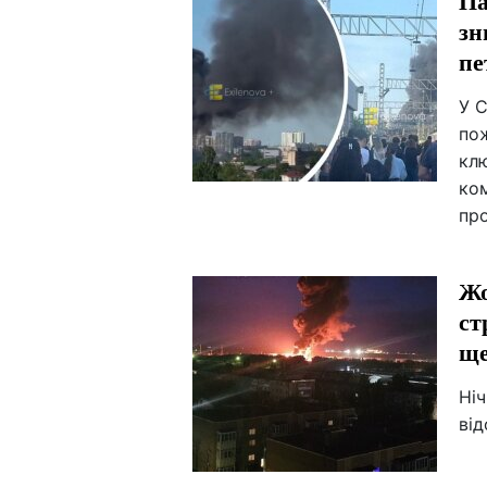
Па
зн
пе
У 
по
кл
ко
про
Жо
ст
ще
Ніч
від