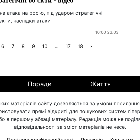
на атака на росію, під ударом стратегічні
єкти, наслідки атаки
10:00 23.03
6
7
8
9
10
...
17
18
›
Поради
Життя
ких матеріалів сайту дозволяється за умови посилання н
ористовувати прямі відкриті для пошукових систем гіпе
бо в першому абзаці матеріалу. Редакція може не поділя
відповідальності за зміст матеріалів не несе.
Політика конфіденційності
Редакція
Контакти