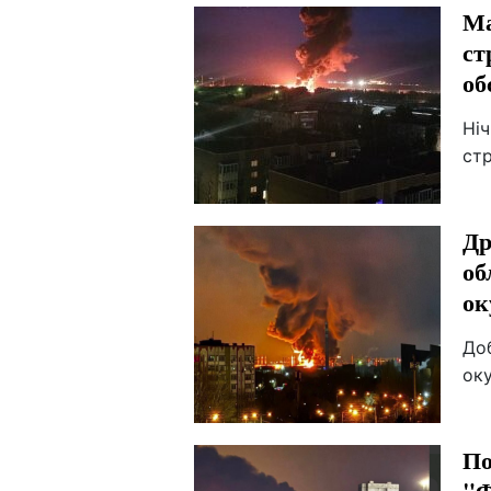
Ма
ст
об
Ніч
стр
Др
об
ок
Доб
оку
По
"Ф