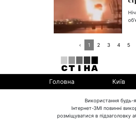
Ніч
об'
‹
1
2
3
4
5
Головна
Київ
Використання будь-я
Інтернет-ЗМІ повинні вик
розміщуватися в підзаголовку а