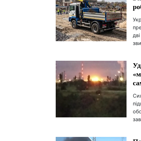
ро
Ук
пре
дві
зви
Уд
«м
са
Си
під
об
зав