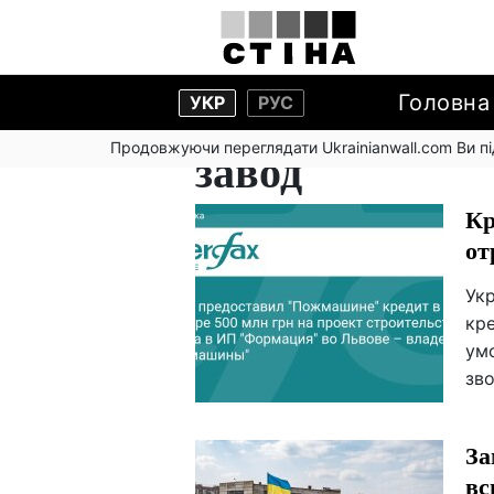
Головна
УКР
РУС
Продовжуючи переглядати Ukrainianwall.com Ви 
завод
Кр
от
Ук
кре
умо
зво
За
вс