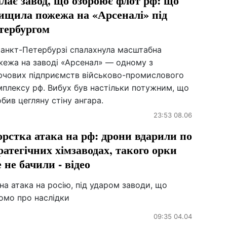
лає завод, що озброює флот рф: що
ищила пожежа на «Арсеналі» під
тербургом
Санкт-Петербурзі спалахнула масштабна
жежа на заводі «Арсенал» — одному з
ючових підприємств військово-промислового
мплексу рф. Вибух був настільки потужним, що
бив цегляну стіну ангара.
23:53 08.06
рстка атака на рф: дрони вдарили по
ратегічних хімзаводах, такого орки
 не бачили - відео
на атака на росію, під ударом заводи, що
омо про наслідки
09:35 04.04