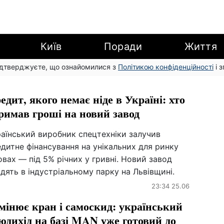
Київ
Поради
Життя
підтверджуєте, що ознайомилися з
Політикою конфіденційності
і 
едит, якого немає ніде в Україні: хто
римав гроші на новий завод
раїнський виробник спецтехніки залучив
дитне фінансування на унікальних для ринку
вах — під 5% річних у гривні. Новий завод
дять в індустріальному парку на Львівщині.
23:34 25.06
мінює кран і самоскид: український
юдихід на базі MAN уже готовий до