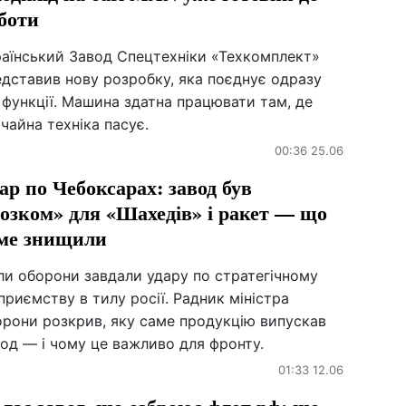
боти
раїнський Завод Спецтехніки «Техкомплект»
дставив нову розробку, яка поєднує одразу
 функції. Машина здатна працювати там, де
чайна техніка пасує.
00:36 25.06
ар по Чебоксарах: завод був
озком» для «Шахедів» і ракет — що
ме знищили
ли оборони завдали удару по стратегічному
приємству в тилу росії. Радник міністра
орони розкрив, яку саме продукцію випускав
од — і чому це важливо для фронту.
01:33 12.06