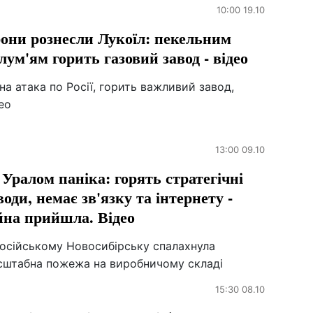
10:00 19.10
они рознесли Лукоїл: пекельним
лум'ям горить газовий завод - відео
на атака по Росії, горить важливий завод,
ео
13:00 09.10
 Уралом паніка: горять стратегічні
води, немає зв'язку та інтернету -
йна прийшла. Відео
російському Новосибірську спалахнула
сштабна пожежа на виробничому складі
15:30 08.10