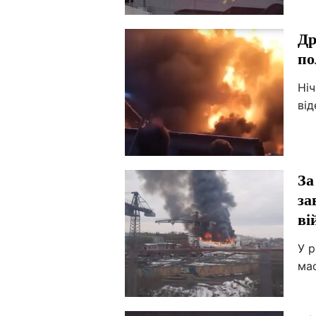
Др
по
Ніч
від
За
за
ві
У 
ма