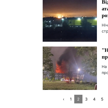
Ві
ат
ро
Ніч
стр
"Н
пр
На 
пр
‹
1
2
3
4
5