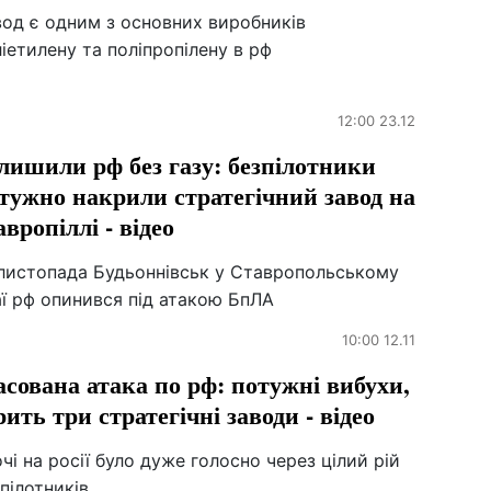
вод є одним з основних виробників
іетилену та поліпропілену в рф
12:00 23.12
лишили рф без газу: безпілотники
тужно накрили стратегічний завод на
авропіллі - відео
 листопада Будьоннівськ у Ставропольському
ї рф опинився під атакою БпЛА
10:00 12.11
сована атака по рф: потужні вибухи,
рить три стратегічні заводи - відео
чі на росії було дуже голосно через цілий рій
пілотників