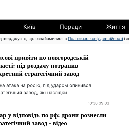
Київ
Поради
Життя
підтверджуєте, що ознайомилися з
Політикою конфіденційності
і 
сові привіти по новгородській
ласті: під роздачу потрапив
кретний стратегічний завод
на атака на росію, під ударом опинився
атегічний завод, які наслідки
10:30 09.03
ар у відповідь по рф: дрони рознесли
ратегічний завод - відео