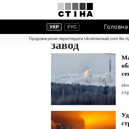
Головна
УКР
РУС
Продовжуючи переглядати Ukrainianwall.com Ви 
завод
Ма
об
се
Ніч
стр
Уд
ст