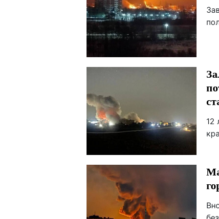
За
пол
За
по
ст
12
кра
Ма
го
Вно
без