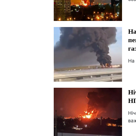
На
пе
га
На 
Ні
НП
Ніч
ва