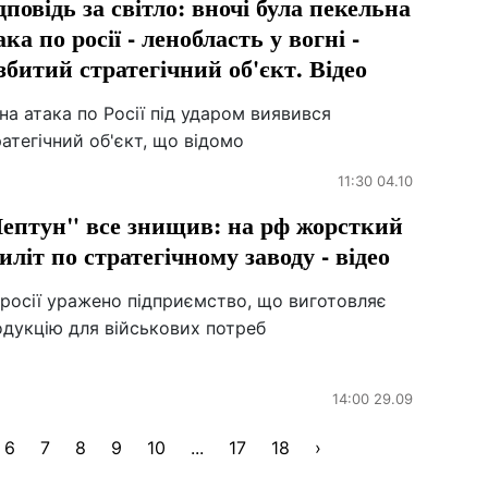
дповідь за світло: вночі була пекельна
ака по росії - ленобласть у вогні -
збитий стратегічний об'єкт. Відео
на атака по Росії під ударом виявився
атегічний об'єкт, що відомо
11:30 04.10
ептун" все знищив: на рф жорсткий
иліт по стратегічному заводу - відео
росії уражено підприємство, що виготовляє
одукцію для військових потреб
14:00 29.09
6
7
8
9
10
...
17
18
›