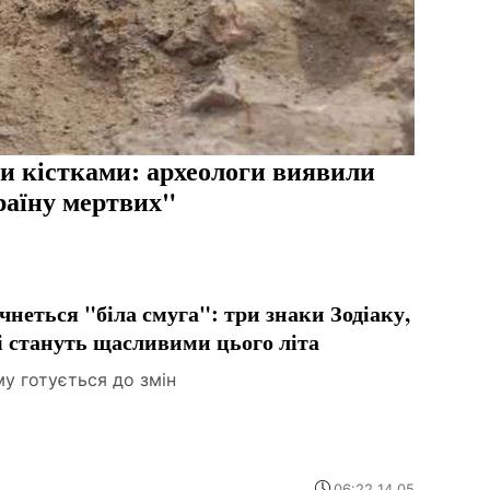
и кістками: археологи виявили
раїну мертвих"
чнеться "біла смуга": три знаки Зодіаку,
і стануть щасливими цього літа
у готується до змін
06:22 14.05