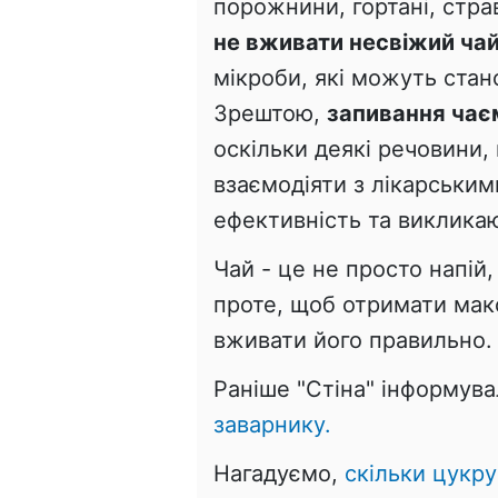
порожнини, гортані, стр
не вживати несвіжий ча
мікроби, які можуть стан
Зрештою,
запивання чаєм
оскільки деякі речовини,
взаємодіяти з лікарським
ефективність та викликаю
Чай - це не просто напій,
проте, щоб отримати мак
вживати його правильно.
Раніше "Стіна" інформув
заварнику.
Нагадуємо,
скільки цукру 