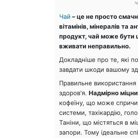
Ч
Чай
– це не просто смачн
вітамінів, мінералів та а
продукт, чай може бути 
вживати неправильно.
Докладніше про те, які 
завдати шкоди вашому здо
Правильне використання 
здоров'я.
Надмірно міцни
кофеїну, що може спричи
системи, тахікардію, голо
Таніни, що містяться в м
запори. Тому ідеальне сп