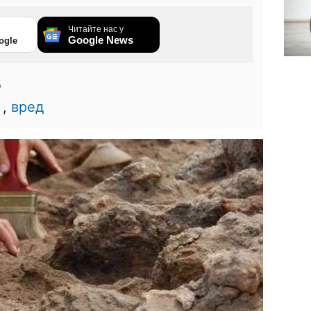
Читайте нас у
Google News
ogle
5
,
вред