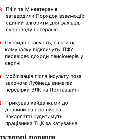
ПФУ та Мінветеранів
8
затвердили Порядок взаємодії:
єдиний алгоритм для фахівців
супроводу ветеранів
Субсидії скасують, пільги на
9
комуналку відкличуть: ПФУ
перевіряє доходи пенсіонерів у
серпні
Мобілізація після інсульту поза
6
законом: Лубінець вимагає
перевірки ВЛК на Полтавщині
Прикував кайданками до
2
драбини на всю ніч: на
Закарпатті судитимуть
працівника ТЦК за катування
пулярні новини