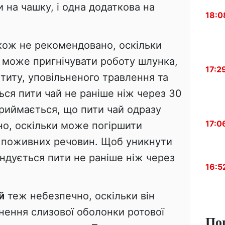
 на чашку, і одна додаткова на
18:0
ож не рекомендовано, оскільки
і може пригнічувати роботу шлунка,
17:2
титу, уповільненого травлення та
ься пити чай не раніше ніж через 30
приймається, що пити чай одразу
17:0
но, оскільки може погіршити
их поживних речовин. Щоб уникнути
ндується пити не раніше ніж через
16:5
й
теж небезпечно, оскільки він
ення слизової оболонки ротової
По