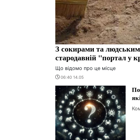
З сокирами та людським
стародавній "портал у к
Що відомо про це місце
06:40 14.05
По
як
Ком