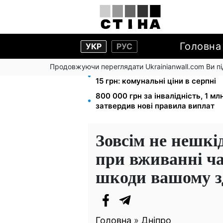
Головна
УКР
РУС
Продовжуючи переглядати Ukrainianwall.com Ви 
Тарифи на воду злетіли до 91,24 
15 грн: комунальні ціни в серпні
800 000 грн за інвалідність, 1 м
затвердив нові правила виплат
Зовсім не нешкі
при вживанні ча
шкоди вашому з
Головна
»
Дніпро