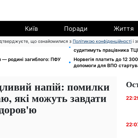
Київ
Поради
Життя
підтверджуєте, що ознайомилися з
Політикою конфіденційності
і 
грн/куб, газ може сягнути
Прикував кайданками до др
судитимуть працівника ТЦ
лн — родині загиблого: ПФУ
Норвегія платить до 12 300
допомоги для ВПО стартува
Ос
дливий напій: помилки
ю, які можуть завдати
22:2
доров'ю
22:0