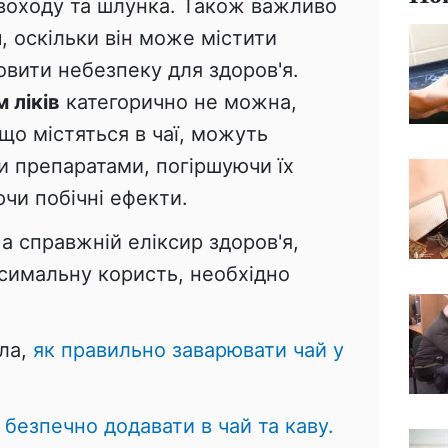
авоходу та шлунка. Також важливо
й
, оскільки він може містити
овити небезпеку для здоров'я.
 ліків
категорично не можна,
 що містяться в чаї, можуть
и препаратами, погіршуючи їх
чи побічні ефекти.
 а справжній еліксир здоров'я,
симальну користь, необхідно
ала,
як правильно заварювати чай у
безпечно додавати в чай ​​та каву.