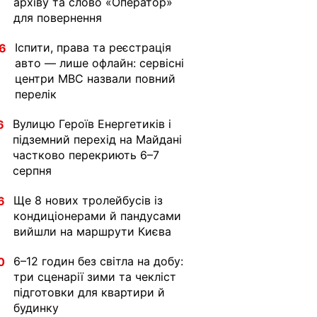
архіву та слово «Оператор»
для повернення
Іспити, права та реєстрація
6
авто — лише офлайн: сервісні
центри МВС назвали повний
перелік
Вулицю Героїв Енергетиків і
6
підземний перехід на Майдані
частково перекриють 6–7
серпня
Ще 8 нових тролейбусів із
6
кондиціонерами й пандусами
вийшли на маршрути Києва
6–12 годин без світла на добу:
0
три сценарії зими та чекліст
підготовки для квартири й
будинку