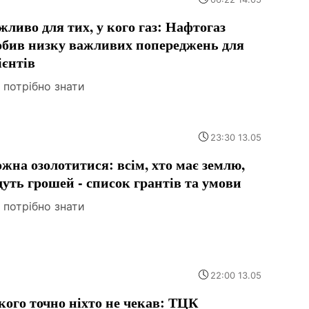
жливо для тих, у кого газ: Нафтогаз
обив низку важливих попереджень для
ієнтів
 потрібно знати
23:30 13.05
жна озолотитися: всім, хто має землю,
дуть грошей - список грантів та умови
 потрібно знати
22:00 13.05
кого точно ніхто не чекав: ТЦК