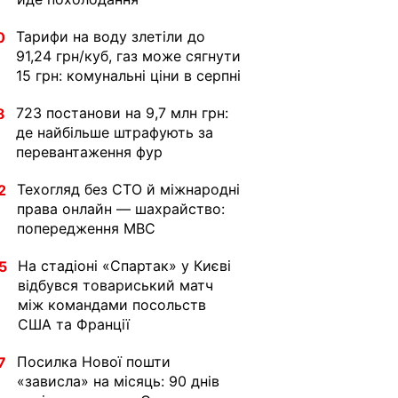
Тарифи на воду злетіли до
0
91,24 грн/куб, газ може сягнути
15 грн: комунальні ціни в серпні
723 постанови на 9,7 млн грн:
8
де найбільше штрафують за
перевантаження фур
Техогляд без СТО й міжнародні
2
права онлайн — шахрайство:
попередження МВС
На стадіоні «Спартак» у Києві
5
відбувся товариський матч
між командами посольств
США та Франції
Посилка Нової пошти
7
«зависла» на місяць: 90 днів