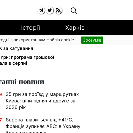
Історії
Харків
згодні з використанням файлів cookie.
Зрозумів
абини на всю ніч: на Закарпатті
К за катування
 грн: програма грошової
ла в серпні
танні новини
25 грн за проїзд у маршрутках
9
Києва: ціни підняли вдруге за
2026 рік
Європа плавиться від +41°C,
7
Франція зупиняє АЕС: в Україну
йде похолодання