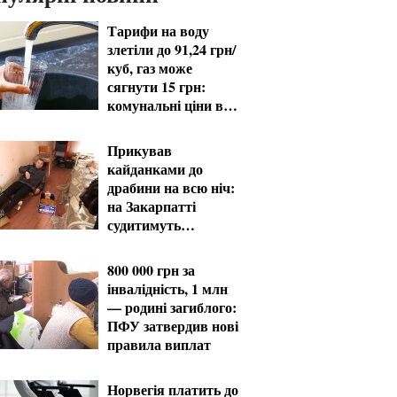
Тарифи на воду
злетіли до 91,24 грн/
куб, газ може
сягнути 15 грн:
комунальні ціни в
серпні
Прикував
кайданками до
драбини на всю ніч:
на Закарпатті
судитимуть
працівника ТЦК за
катування
800 000 грн за
інвалідність, 1 млн
— родині загиблого:
ПФУ затвердив нові
правила виплат
Норвегія платить до