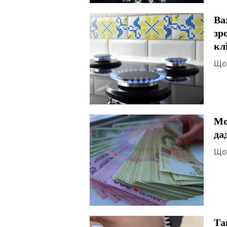
Ва
зр
кл
Що
Мо
да
Що
Та