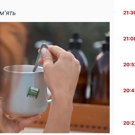
м'ять
21:3
21:0
20:5
20:4
20:2