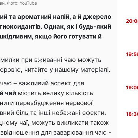
ай. Фото: YouTube
ий та ароматний напій, а й джерело
20:0
нтиоксидантів.
Однак, як і будь-який
шкідливим, якщо його готувати й
19:5
помилки при вживанні чаю можуть
ров'ю, читайте у нашому матеріалі.
чаю – важливий аспект для
19:0
й чай
містить велику кількість
нити перезбудження нервової
вний біль та інші небажані ефекти.
18:3
іцному чаї, можуть викликати також
іввідношення для заварювання чаю -