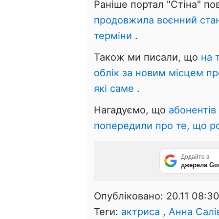
Раніше портал "Стіна" п
продовжила воєнний стан 
терміни
.
Також ми писали, що
на 
облік за новим місцем п
які саме
.
Нагадуємо, що
абонентів 
попередили про те, що ро
Додайте в
джерела Go
Опубліковано:
20.11 08:3
Теги:
актриса
,
Анна Салі