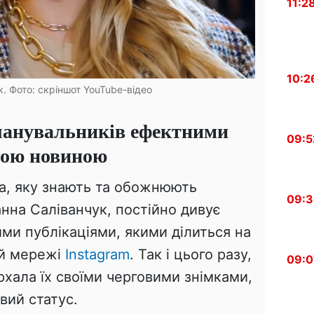
11:2
10:2
. Фото: скріншот YouTube-відео
шанувальників ефектними
09:5
ною новиною
са, яку знають та обожнюють
09:
анна Саліванчук, постійно дивує
ими публікаціями, якими ділиться на
ній мережі
Instagram
. Так і цього разу,
09:0
хала їх своїми черговими знімками,
вий статус.