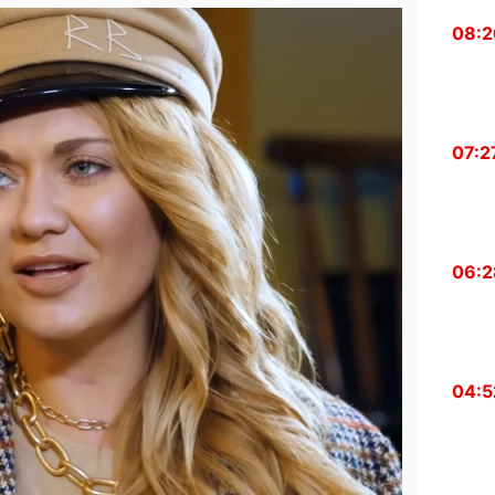
08:2
07:2
06:2
04:5