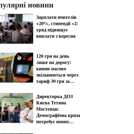
пулярні новини
Зарплати вчителів
+20%, стипендії ×2:
уряд підвищує
виплати з вересня
120 грн на день
лише на дорогу:
кияни масово
звільняються через
тариф 30 грн за
проїзд
Директорка ДОЗ
Києва Тетяна
Мостепан:
Демографічна криза
потребує нових
рішень уже сьогодні