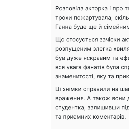
Розповіла акторка і про т
трохи пожартувала, скіль
Ганна буде ще й сімейни
Що стосується зачіски ак
розпущеним злегка хвиля
був дуже яскравим та еф
вся увага фанатів була с
знаменитості, яку та при
Ці знімки справили на ша
враження. А також вони д
студентка, залишивши під
та приємних коментарів.