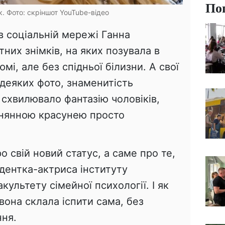
По
. Фото: скріншот YouTube-відео
 в соціальній мережі Ганна
тних знімків, на яких позувала в
і, але без спідньої білизни. А свої
 деяких фото, знаменитість
схвилювало фантазію чоловіків,
внянною красунею просто
о свій новий статус, а саме про те,
дентка-актриса інституту
ультету сімейної психології. І як
вона склала іспити сама, без
ння.