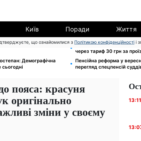
Київ
Поради
Життя
підтверджуєте, що ознайомилися з
Політикою конфіденційності
і 
ії ×2: уряд підвищує
120 грн на день лише на д
через тариф 30 грн за прої
остепан: Демографічна
Пенсійна реформа у вересн
 сьогодні
перегляд спецпенсій судді
Ос
до пояса: красуня
ук оригінально
13:1
ажливі зміни у своєму
13:0