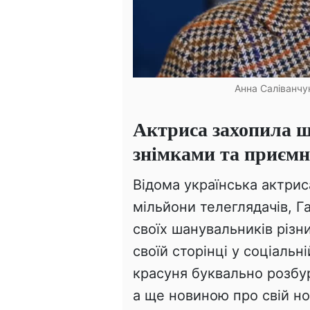
Анна Саліванчук
Актриса захопила 
знімками та приєм
Відома українська актри
мільйони телеглядачів, Г
своїх шанувальників різн
своїй сторінці у соціаль
красуня буквально розбур
а ще новиною про свій но