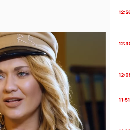
12:5
12:3
12:0
11:51