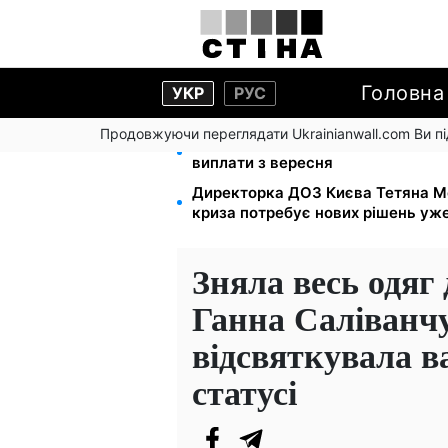
Головна
УКР
РУС
Продовжуючи переглядати Ukrainianwall.com Ви 
Зарплати вчителів +20%, стипенд
виплати з вересня
Директорка ДОЗ Києва Тетяна М
криза потребує нових рішень уже
Зняла весь одяг 
Ганна Саліванч
відсвяткувала в
статусі