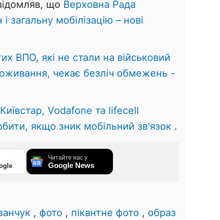
овідомляв, що
Верховна Рада
і загальну мобілізацію – нові
тих ВПО, які не стали на військовий
роживання, чекає безліч обмежень -
Київстар, Vodafone та lifecell
бити, якщо зник мобільний зв'язок
.
Читайте нас у
Google News
ogle
0
ванчук
,
фото
,
пікантне фото
,
образ