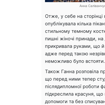
Анна Саліванчук
Отже, у себе на сторінці
опублікувала кілька пікан
стильному темному костюм
пишні жіночі принади, на
прикривала руками, що й 
адже перед такою незрі
неможливо було встояти.
Також Ганна розповіла пр
що перед ними тепер сту
післядипломної роботи фак
підкреслила красуня, що 
допомоги та без списува