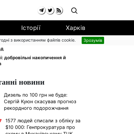
Історії
Харків
згодні з використанням файлів cookie.
Зрозумів
орогу: кияни масово звільняються
зд
і: добровільні накопичення й
в
танні новини
Дизель по 100 грн не буде:
1
Сергій Куюн скасував прогноз
рекордного подорожчання
1577 людей списали з обліку за
7
$10 000: Генпрокуратура про
схему в Мукачівському ТЦК