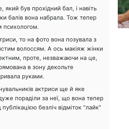
е, який був прохідний бал, і навіть
ки балів вона набрала. Тож тепер
м психологом.
триси, то на фото вона позувала з
стим волоссям. А ось макіяж жінки
ектним, проте, незважаючи на це,
прямована в зону декольте
кривала руками.
нувальників актриси ще й яке
уже пораділи за неї, що вона тепер
 публікацією безліч відміток "лайк"