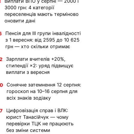
Виплати ВПО у серпні — 2000 і
8
3000 грн: 4 категорії
переселенців мають терміново
оновити дані
Пенсія для III групи інвалідності
6
з 1 вересня: від 2595 до 10 625
грн — хто скільки отримає
Зарплати вчителів +20%,
2
стипендії ×2: уряд підвищує
виплати з вересня
Сонячне затемнення 12 серпня:
30
гороскоп на 10–16 серпня для
всіх знаків зодіаку
Цифровізація справ і ВЛК:
7
юрист Танасійчук — чому
перевірки ТЦК не працюють
без зміни системи