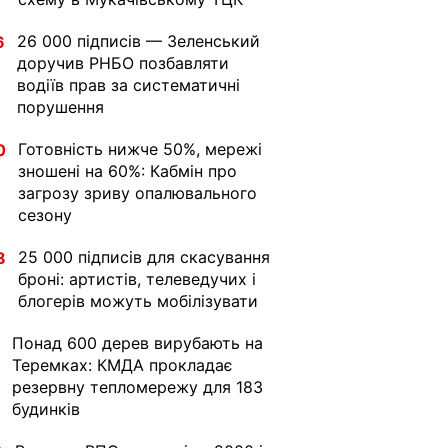
26 000 підписів — Зеленський
6
доручив РНБО позбавляти
водіїв прав за систематичні
порушення
Готовність нижче 50%, мережі
0
зношені на 60%: Кабмін про
загрозу зриву опалювального
сезону
25 000 підписів для скасування
8
броні: артистів, телеведучих і
блогерів можуть мобілізувати
Понад 600 дерев вирубають на
Теремках: КМДА прокладає
резервну тепломережу для 183
будинків