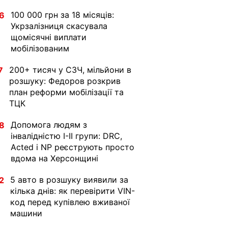
100 000 грн за 18 місяців:
6
Укрзалізниця скасувала
щомісячні виплати
мобілізованим
200+ тисяч у СЗЧ, мільйони в
7
розшуку: Федоров розкрив
план реформи мобілізації та
ТЦК
Допомога людям з
8
інвалідністю I-II групи: DRC,
Acted і NP реєструють просто
вдома на Херсонщині
5 авто в розшуку виявили за
2
кілька днів: як перевірити VIN-
код перед купівлею вживаної
машини