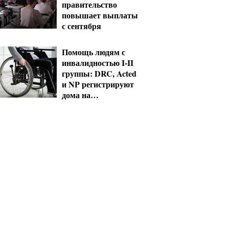
правительство
повышает выплаты
с сентября
Помощь людям с
инвалидностью I-II
группы: DRC, Acted
и NP регистрируют
дома на
Херсонщине