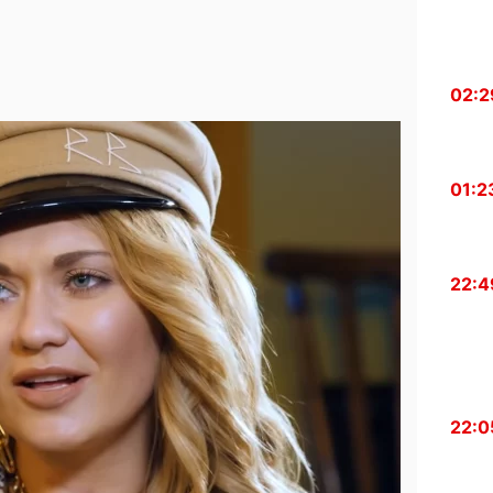
02:2
01:2
22:4
22:0