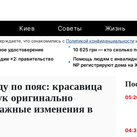
Киев
Советы
Жизнь
верждаете, что ознакомились с
Политикой конфиденциальности
и
в громаду: обмен прав,
Пенсия для III группы инва
ное удостоверение
10 625 грн — кто сколько 
дии ×2: правительство
Помощь людям с инвалиднос
NP регистрируют дома на
По
у по пояс: красавица
ук оригинально
05:2
важные изменения в
04:3