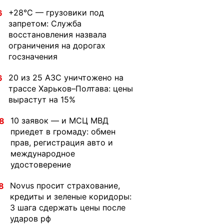
+28°C — грузовики под
6
запретом: Служба
восстановления назвала
ограничения на дорогах
госзначения
20 из 25 АЗС уничтожено на
6
трассе Харьков–Полтава: цены
вырастут на 15%
10 заявок — и МСЦ МВД
8
приедет в громаду: обмен
прав, регистрация авто и
международное
удостоверение
Novus просит страхование,
8
кредиты и зеленые коридоры:
3 шага сдержать цены после
ударов рф