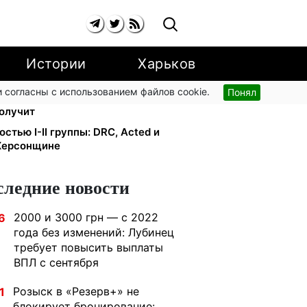
Истории
Харьков
 согласны с использованием файлов cookie.
Понял
лидности с 1 сентября: от 2595 до
получит
тью I-II группы: DRC, Acted и
 Херсонщине
следние новости
2000 и 3000 грн — с 2022
6
года без изменений: Лубинец
требует повысить выплаты
ВПЛ с сентября
Розыск в «Резерв+» не
1
блокирует бронирование: