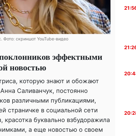
21:5
. Фото: скриншот YouTube-видео
21:2
 поклонников эффектными
ой новостью
20:4
триса, которую знают и обожают
Анна Саливанчук, постоянно
иков различными публикациями,
ей страничке в социальной сети
20:2
раз, красотка буквально взбудоражила
нимками, а еще новостью о своем