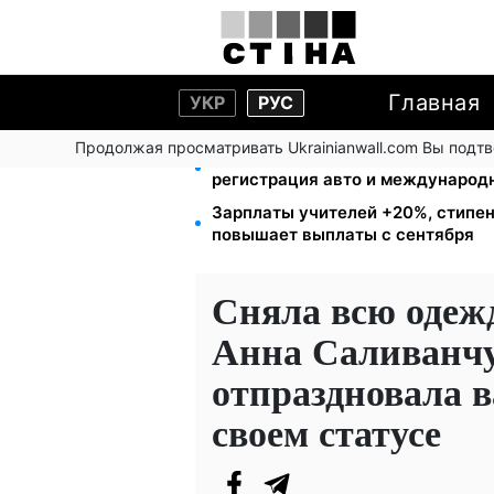
Главная
УКР
РУС
Продолжая просматривать Ukrainianwall.com Вы подт
10 заявок — и МСЦ МВД приедет 
регистрация авто и международ
Зарплаты учителей +20%, стипен
повышает выплаты с сентября
Сняла всю одежд
Анна Саливанч
отпраздновала 
своем статусе