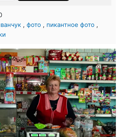
0
иванчук
,
фото
,
пикантное фото
,
ки