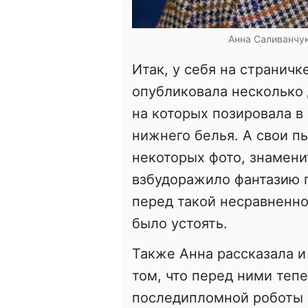
Анна Саливанчук
Итак, у себя на страничк
опубликовала несколько 
на которых позировала в
нижнего белья. А свои п
некоторых фото, знамени
взбудоражило фантазию п
перед такой несравненн
было устоять.
Также Анна рассказала и
том, что перед ними теп
последипломной роботы 