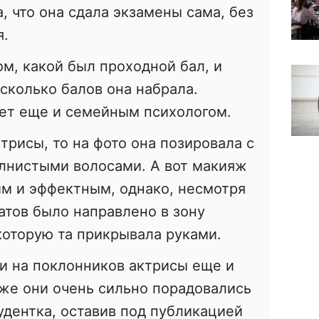
, что она сдала экзамены сама, без
я.
ом, какой был проходной бал, и
сколько балов она набрала.
дет еще и семейным психологом.
трисы, то на фото она позировала с
лнистыми волосами. А вот макияж
м и эффектным, однако, несмотря
атов было направлено в зону
которую та прикрывала руками.
и на поклонников актрисы еще и
кже они очень сильно порадовались
тудентка, оставив под публикацией