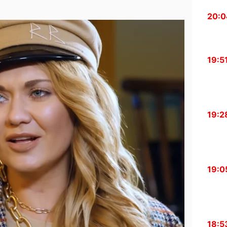
20:0
19:5
19:2
19:0
18:5