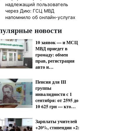
надлежащий пользователь
через Дию: ГСЦ МВД
напомнило об онлайн-услугах
пулярные новости
10 заявок — и МСЦ
МВД приедет в
громаду: обмен
прав, регистрация
авто и
международное
удостоверение
Пенсия для III
группы
инвалидности с 1
сентября: от 2595 до
10 625 грн — кто
сколько получит
Зарплаты учителей
+20%, стипендии ×2: