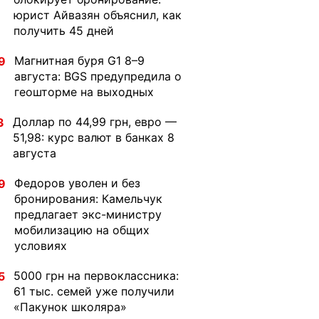
юрист Айвазян объяснил, как
получить 45 дней
Магнитная буря G1 8–9
9
августа: BGS предупредила о
геошторме на выходных
Доллар по 44,99 грн, евро —
3
51,98: курс валют в банках 8
августа
Федоров уволен и без
9
бронирования: Камельчук
предлагает экс-министру
мобилизацию на общих
условиях
5000 грн на первоклассника:
5
61 тыс. семей уже получили
«Пакунок школяра»