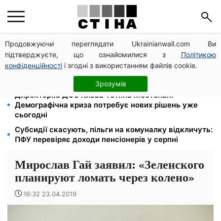
Продовжуючи переглядати Ukrainianwall.com Ви
Працюєте повний день — отримуйте єЯсла: ПФУ
підтверджуєте, що ознайомилися з
Політикою
пояснив умови допомоги на дитину 1-3 роки
конфіденційності
і згодні з використанням файлів cookie.
113 млрд грн заборгували українці за комуналку:
830 тисяч проваджень у реєстрі боржників
Зрозумів
Директорка ДОЗ Києва Тетяна Мостепан:
Демографічна криза потребує нових рішень уже
сьогодні
Субсидії скасують, пільги на комуналку відкличуть:
ПФУ перевіряє доходи пенсіонерів у серпні
Мирослав Гай заявил: «Зеленского
планируют ломать через колено»
16:32 23.04.2019