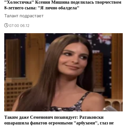
"Холостячка" Ксения Мишина поделилась творчеством
8-летнего сына: "Я лично обалдела"
Талант подрастает
07:00 06.12
Таким даже Семенович позавидует: Ратаковски
ошарашила фанатов огромными "арбузами", глаз не