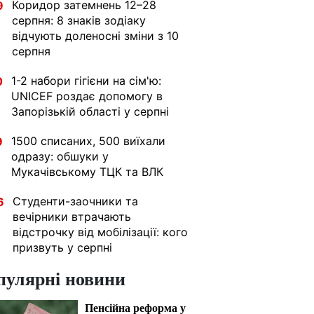
Коридор затемнень 12–28
9
серпня: 8 знаків зодіаку
відчують доленосні зміни з 10
серпня
1-2 набори гігієни на сім'ю:
0
UNICEF роздає допомогу в
Запорізькій області у серпні
1500 списаних, 500 виїхали
9
одразу: обшуки у
Мукачівському ТЦК та ВЛК
Студенти-заочники та
6
вечірники втрачають
відстрочку від мобілізації: кого
призвуть у серпні
пулярні новини
Пенсійна реформа у