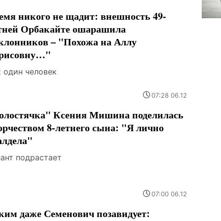
емя никого не щадит: внешность 49-
тней Орбакайте ошарашила
клонников – "Похожа на Аллу
рисовну…"
к один человек
07:28 06.12
олостячка" Ксения Мишина поделилась
орчеством 8-летнего сына: "Я лично
алдела"
лант подрастает
07:00 06.12
ким даже Семенович позавидует: