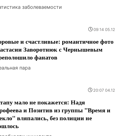
атистика заболеваемости
09:14 05.12
оровые и счастливые: романтичное фото
астасии Заворотнюк с Чернышевым
реполошило фанатов
еальная пара
20:07 04.12
тапу мало не покажется: Надя
рофеева и Позитив из группы "Время и
екло" вляпались, без полиции не
ошлось