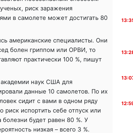
ученых, риск заражения
ями в самолете может достигать 80
13:3
сь американские специалисты. Они
осед болен гриппом или ОРВИ, то
13:2
авляют практически 100 %, пишут
13:0
 академии наук США для
ровали данные 10 самолетов. По их
ловек сидит с вами в одном ряду
12:5
о риск испортить себе отпуск или
 болезни будет равен 80 %. У
роятность низкая – всего 3 %.