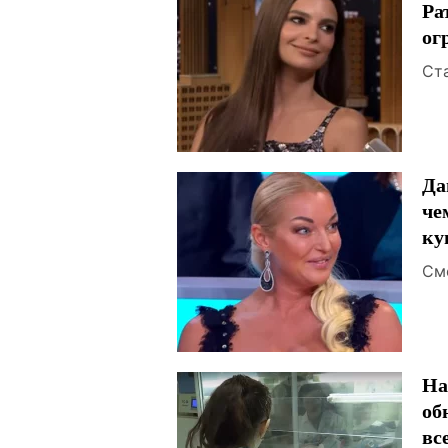
Ра
ог
Ст
Да
че
ку
См
На
об
вс