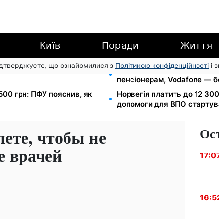
Київ
Поради
Життя
підтверджуєте, що ознайомилися з
Політикою конфіденційності
і 
ровільні накопичення й
Тариф від 190 грн на місяць
пенсіонерам, Vodafone — бе
500 грн: ПФУ пояснив, як
Норвегія платить до 12 300
допомоги для ВПО стартува
Ос
лете, чтобы не
е врачей
17:0
16:5