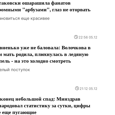
таковски ошарашила фанатов
ромными "арбузами", глаз не оторвать
ановиться еще красивее
22:56 05.12
вненько уже не баловала: Волочкова в
м мать родила, плюхнулась в ледяную
пель - на это холодно смотреть
елый поступок
21:12 05.12
конец небольшой спад: Минздрав
народовал статистику за сутки, цифры
е еще пугающие