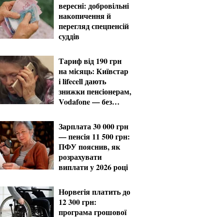
вересні: добровільні
накопичення й
перегляд спецпенсій
суддів
Тариф від 190 грн
на місяць: Київстар
і lifecell дають
знижки пенсіонерам,
Vodafone — без
пільг
Зарплата 30 000 грн
— пенсія 11 500 грн:
ПФУ пояснив, як
розрахувати
виплати у 2026 році
Норвегія платить до
12 300 грн:
програма грошової