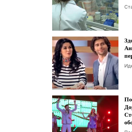
Ст
Зд
Ан
пе
Ид
По
До
Ст
об