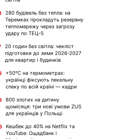
280 будівель без тепла: на
3
Теремках прокладуть резервну
тепломережу через загрозу
удару по ТЕЦ-5
20 годин без світла: чекліст
7
підготовки до зими 2026-2027
для квартир і будинків
+50°C на термометрах:
6
українці фіксують пекельну
спеку по всій країні — кадри
800 злотих на дитину
9
щомісяця: три нові умови ZUS
для українців у Польщі
Кешбек до 40% на Netflix та
6
YouTube: Ощадбанк і