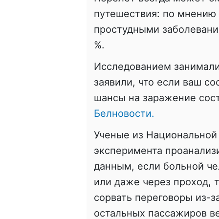
путешествия: по мнению 
простудными заболевани
%.
Исследованием занимали
заявили, что если ваш с
шансы на заражение сост
Белновости.
Ученые из Национальной
эксперимента проанализи
данным, если больной че
или даже через проход, т
сорвать переговоры из-за
остальных пассажиров ве