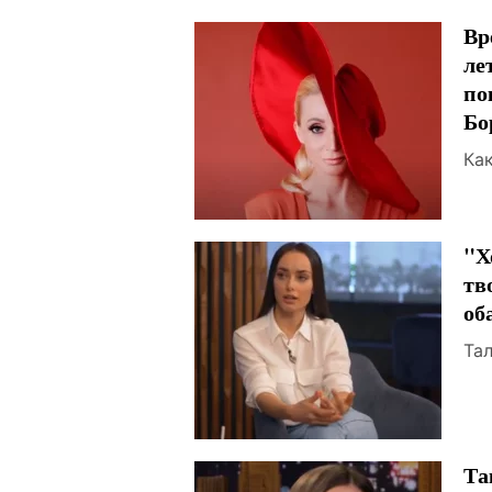
Вр
ле
по
Бо
Ка
"Х
тв
об
Та
Та