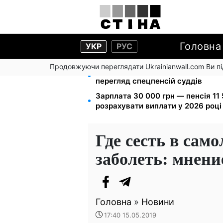
Головна
УКР
РУС
Продовжуючи переглядати Ukrainianwall.com Ви 
Пенсійна реформа у вересні: доб
перегляд спецпенсій суддів
Зарплата 30 000 грн — пенсія 11 
розрахувати виплати у 2026 році
Где сесть в само
заболеть: мнени
Головна
»
Новини
17:40 15.05.2019