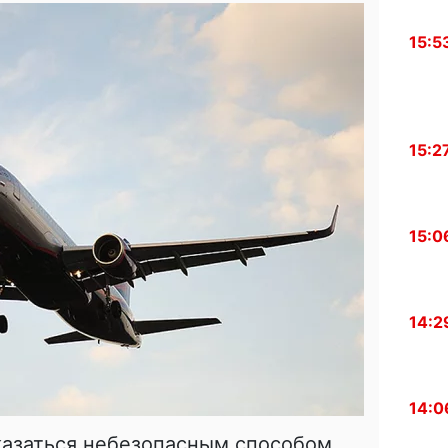
15:5
15:2
15:0
14:2
14:0
казаться небезопасным способом