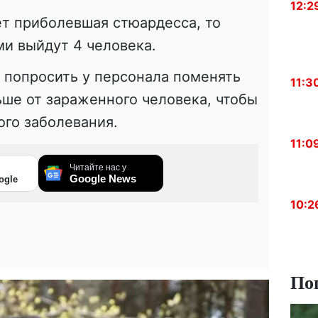
12:2
ет приболевшая стюардесса, то
и выйдут 4 человека.
 попросить у персонала поменять
11:3
ьше от зараженного человека, чтобы
ого заболевания.
11:0
Читайте нас у
Google News
ogle
10:2
По