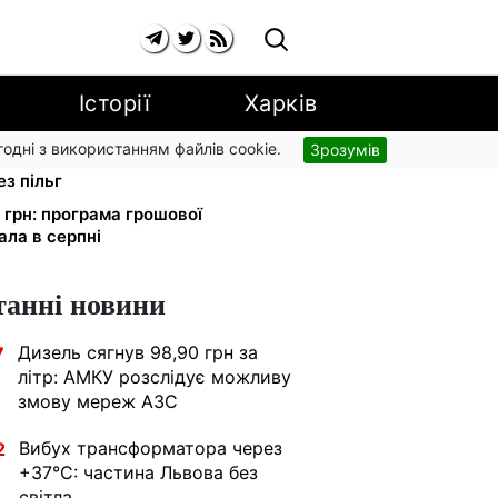
Історії
Харків
згодні з використанням файлів cookie.
Зрозумів
: Київстар і lifecell дають знижки
з пільг
 грн: програма грошової
ла в серпні
танні новини
Дизель сягнув 98,90 грн за
7
літр: АМКУ розслідує можливу
змову мереж АЗС
Вибух трансформатора через
2
+37°C: частина Львова без
світла