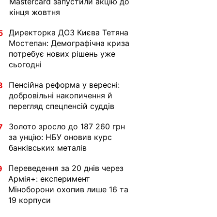
Mastercard запустили акцію до
кінця жовтня
Директорка ДОЗ Києва Тетяна
5
Мостепан: Демографічна криза
потребує нових рішень уже
сьогодні
Пенсійна реформа у вересні:
8
добровільні накопичення й
перегляд спецпенсій суддів
Золото зросло до 187 260 грн
7
за унцію: НБУ оновив курс
банківських металів
Переведення за 20 днів через
9
Армія+: експеримент
Міноборони охопив лише 16 та
19 корпуси