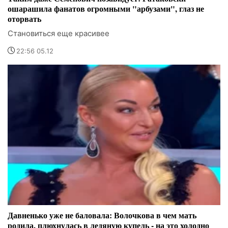
ошарашила фанатов огромными "арбузами", глаз не
оторвать
Становиться еще красивее
22:56 05.12
Давненько уже не баловала: Волочкова в чем мать
родила, плюхнулась в ледяную купель - на это холодно