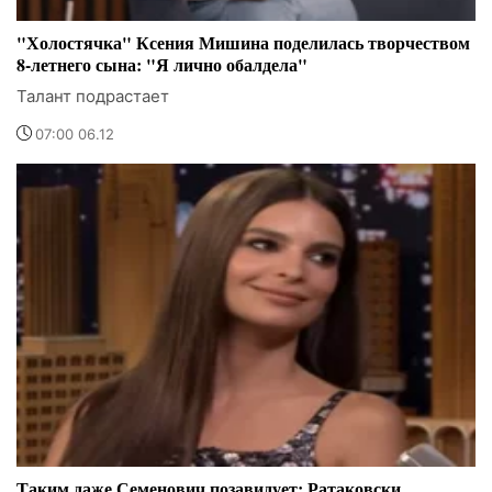
"Холостячка" Ксения Мишина поделилась творчеством
8-летнего сына: "Я лично обалдела"
Талант подрастает
07:00 06.12
Таким даже Семенович позавидует: Ратаковски