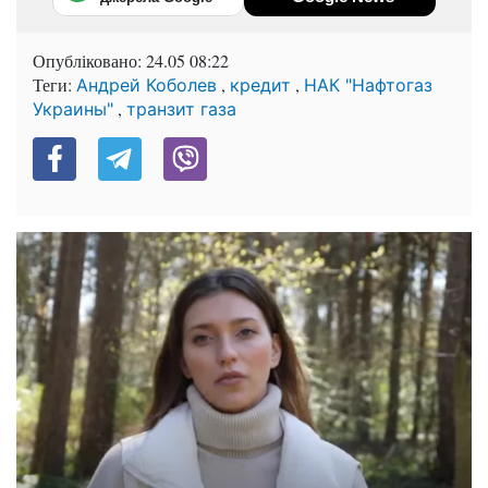
Опубліковано:
24.05 08:22
Теги:
,
,
Андрей Коболев
кредит
НАК "Нафтогаз
,
Украины"
транзит газа