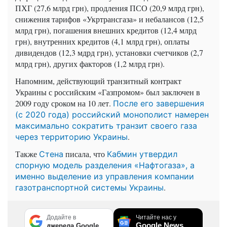
ПХГ (27,6 млрд грн), продления ПСО (20,9 млрд грн),
снижения тарифов «Укртрансгаза» и небалансов (12,5
млрд грн), погашения внешних кредитов (12,4 млрд
грн), внутренних кредитов (4,1 млрд грн), оплаты
дивидендов (12,3 мдрд грн), установки счетчиков (2,7
млрд грн), других факторов (1,2 млрд грн).
Напомним, действующий транзитный контракт
Украины с российским «Газпромом» был заключен в
2009 году сроком на 10 лет.
После его завершения
(с 2020 года) российский монополист намерен
максимально сократить транзит своего газа
.
через территорию Украины
Также
писала, что
Стена
Кабмин утвердил
спорную модель разделения «Нафтогаза», а
именно выделение из управления компании
.
газотранспортной системы Украины
Додайте в
Читайте нас у
Google News
джерела Google