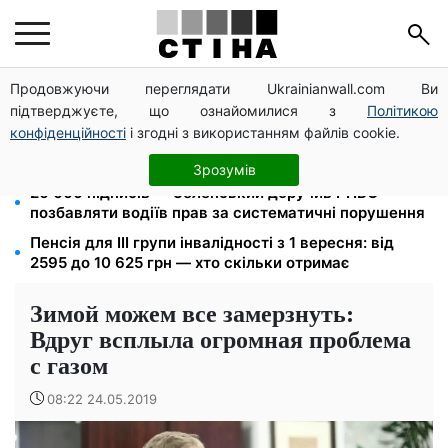
Продовжуючи переглядати Ukrainianwall.com Ви
125 грн за куб води: закон №4777 запустив подвійне
підтверджуєте, що ознайомилися з
Політикою
подорожчання тарифів у регіонах
конфіденційності
і згодні з використанням файлів cookie.
Пенсія по інвалідності III групи з вересня: від 2595
до 10 625 грн — хто скільки отримає
Зрозумів
26 000 підписів — Зеленський доручив РНБО
позбавляти водіїв прав за систематичні порушення
Пенсія для III групи інвалідності з 1 вересня: від
2595 до 10 625 грн — хто скільки отримає
Зимой можем все замерзнуть:
Вдруг всплыла огромная проблема
с газом
08:22 24.05.2019