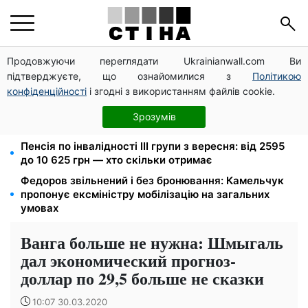
Продовжуючи переглядати Ukrainianwall.com Ви
Церковне свято 9 серпня: апостол Матфій, три
підтверджуєте, що ознайомилися з
Політикою
суворі заборони Успенського посту та прикмети на
зиму
конфіденційності
і згодні з використанням файлів cookie.
До 19 400 грн на дрова: ПФУ приймає заяви на
Зрозумів
субсидію для власників пічного опалення
Пенсія по інвалідності III групи з вересня: від 2595
до 10 625 грн — хто скільки отримає
Федоров звільнений і без бронювання: Камельчук
пропонує ексміністру мобілізацію на загальних
умовах
Ванга больше не нужна: Шмыгаль
дал экономический прогноз-
доллар по 29,5 больше не сказки
10:07 30.03.2020