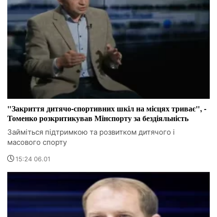
"Закриття дитячо-спортивних шкіл на місцях триває", -
Томенко розкритикував Мінспорту за бездіяльність
Займіться підтримкою та розвитком дитячого і
масового спорту
15:24 06.01