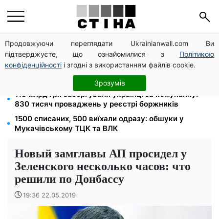
Продовжуючи переглядати Ukrainianwall.com Ви
100 000 грн за 18 місяців: Укрзалізниця скасувала
підтверджуєте, що ознайомилися з
Політикою
щомісячні виплати мобілізованим
конфіденційності
і згодні з використанням файлів cookie.
120 грн на день лише на дорогу: кияни масово
звільняються через тариф 30 грн за проїзд
Зрозумів
113 млрд грн заборгували українці за комуналку:
830 тисяч проваджень у реєстрі боржників
1500 списаних, 500 виїхали одразу: обшуки у
Мукачівському ТЦК та ВЛК
Новый замглавы АП просидел у
Зеленского несколько часов: что
решили по Донбассу
19:36 22.05.2019