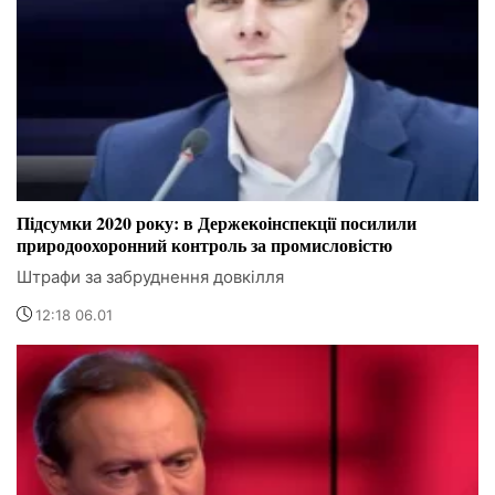
Підсумки 2020 року: в Держекоінспекції посилили
природоохоронний контроль за промисловістю
Штрафи за забруднення довкілля
12:18 06.01