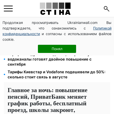
Продолжая просматривать Ukrainianwall.com Вы
Жара без отключений: энергосистема справилась,
подтверждаете, что ознакомились с
Политикой
но зимой прогнозируют до 16 часов без света
конфиденциальности
и согласны с использованием файлов
Отсрочку для многодетных отцов сохранят
cookie.
несмотря на снижение мобилизационного возраста:
заявление ВСУ
Понял
Тариф на воду взлетит до 124,89 грн за куб:
водоканалы готовят двойное повышение с
сентября
Тарифы Киевстар и Vodafone подешевели до 50%:
сколько стоит связь в августе
Главное за ночь: повышение
пенсий, ПриватБанк меняет
график работы, бесплатный
проезд, школы закроют,