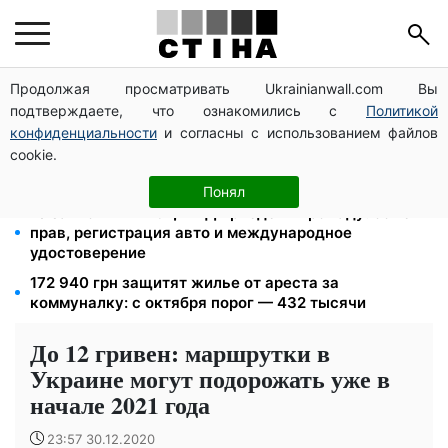
Продолжая просматривать Ukrainianwall.com Вы
125 грн за куб воды: закон №4777 запустил двойное
подтверждаете, что ознакомились с
Политикой
подорожание тарифов в регионах
конфиденциальности
и согласны с использованием файлов
Федоров уволен и без бронирования: Камельчук
cookie.
предлагает экс-министру мобилизацию на общих
условиях
Понял
10 заявок — и МСЦ МВД приедет в громаду: обмен
прав, регистрация авто и международное
удостоверение
172 940 грн защитят жилье от ареста за
коммуналку: с октября порог — 432 тысячи
До 12 гривен: маршрутки в
Украине могут подорожать уже в
начале 2021 года
23:57 30.12.2020