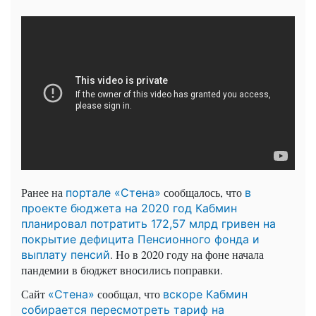
Ранее на
сообщалось, что
портале «Стена»
в
проекте бюджета на 2020 год Кабмин
планировал потратить 172,57 млрд гривен на
покрытие дефицита Пенсионного фонда и
. Но в 2020 году на фоне начала
выплату пенсий
пандемии в бюджет вносились поправки.
Сайт
сообщал, что
«Стена»
вскоре Кабмин
собирается пересмотреть тариф на