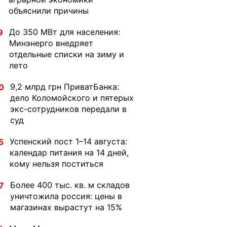
объяснили причины
До 350 МВт для населения:
9
Минэнерго внедряет
отдельные списки на зиму и
лето
9,2 млрд грн ПриватБанка:
0
дело Коломойского и пятерых
экс-сотрудников передали в
суд
Успенский пост 1–14 августа:
5
календар питания на 14 дней,
кому нельзя поститься
Более 400 тыс. кв. м складов
7
уничтожила россия: цены в
магазинах вырастут на 15%