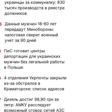
украинцы за коммуналку: 830
тысяч производств в реестре
должников
Данные мужчин 18-60 лет
6
передадут Минобороны:
налоговая сверит военный
учет за 90 дней
ПиС готовит центры
3
депортации для украинских
мужчин без легальной работы
в Польше
4 отделения Укрпочты закрыли
6
из-за обстрелов в
Краматорске: список адресов
Дизель достиг 98,90 грн за
7
литр: АМКУ расследует
возможный сговор сетей АЗС