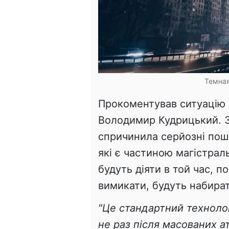
Темная
Прокоментував ситуацію 
Володимир Кудрицький. З
спричинила серйозні пош
які є частиною магістрал
будуть діяти в той час, п
вимикати, будуть набира
"Це стандартний технолог
не раз після масованих ат