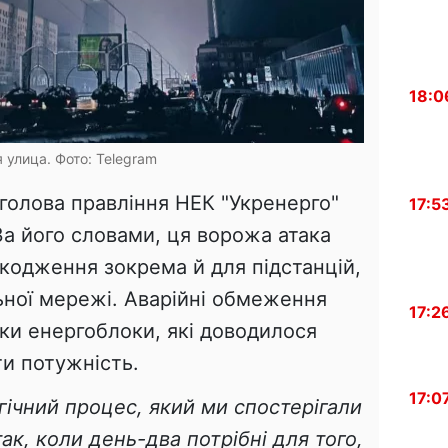
18:0
 улица. Фото: Telegram
голова правління НЕК "Укренерго"
17:5
а його словами, ця ворожа атака
кодження зокрема й для підстанцій,
ьної мережі. Аварійні обмеження
17:2
оки енергоблоки, які доводилося
ти потужність.
17:0
ічний процес, який ми спостерігали
ак, коли день-два потрібні для того,