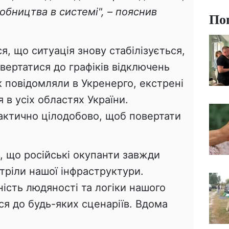
обництва в системі", – пояснив
По
я, що ситуація знову стабілізується,
овертатися до графіків відключень
як повідомляли в Укренерго, екстрені
 в усіх областях України.
ктично цілодобово, щоб повертати
, що російські окупанти завжди
тріли нашої інфраструктури.
ість людяності та логіки нашого
ися до будь-яких сценаріїв. Вдома