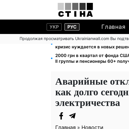
Главная
УКР
РУС
Продолжая просматривать Ukrainianwall.com Вы подт
Директор ДОЗ Киева Татьяна Мо
кризис нуждается в новых реше
2000 грн в квартал от фонда США
II группы и пенсионеры 60+ пол
Аварийные откл
как долго сегодн
электричества
Главная
»
Новости