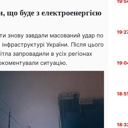
19:5
, що буде з електроенергією
19:2
нти знову завдали масований удар по
 інфраструктурі України. Після цього
ітла запровадили в усіх регіонах
окоментували ситуацію.
19:0
18:5
18:3