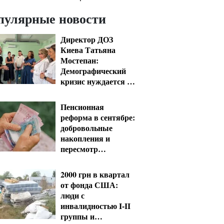
пулярные новости
Директор ДОЗ
Киева Татьяна
Мостепан:
Демографический
кризис нуждается в
новых решениях
уже сегодня
Пенсионная
реформа в сентябре:
добровольные
накопления и
пересмотр
спецпенсий судей
2000 грн в квартал
от фонда США:
люди с
инвалидностью I-II
группы и