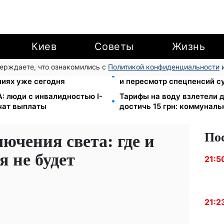
Киев
Советы
Жизнь
верждаете, что ознакомились с
Политикой конфиденциальности
и
степан: Демографический
Пенсионная реформа в сен
ниях уже сегодня
и пересмотр спецпенсий с
: люди с инвалидностью I-
Тарифы на воду взлетели д
учат выплаты
достичь 15 грн: коммуналь
По
ючения света: где и
я не будет
21:5
21:2