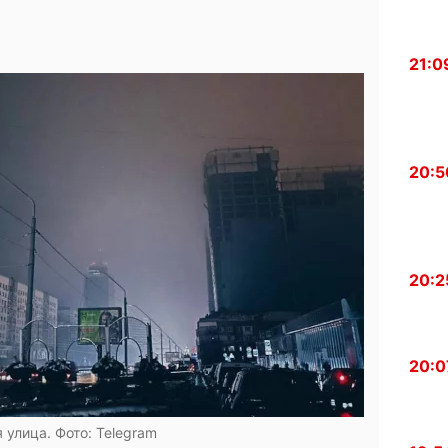
21:0
20:5
20:2
20:0
 улица. Фото: Telegram