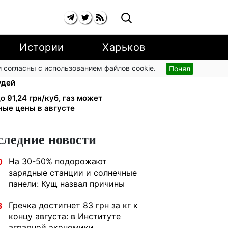
Истории
Харьков
 согласны с использованием файлов cookie.
Понял
тябре: добровольные накопления
удей
о 91,24 грн/куб, газ может
ные цены в августе
следние новости
На 30-50% подорожают
0
зарядные станции и солнечные
панели: Кущ назвал причины
Гречка достигнет 83 грн за кг к
3
концу августа: в Институте
аграрной экономики