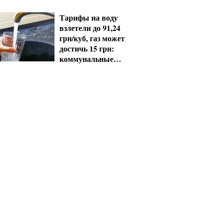
пенсионеры 60+
получат выплаты
Тарифы на воду
взлетели до 91,24
грн/куб, газ может
достичь 15 грн:
коммунальные
цены в августе