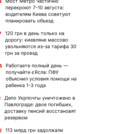
Мост Метро частично
4
перекроют 7-10 августа:
водителям Киева советуют
планировать объезд
120 грн в день только на
7
дорогу: киевляне массово
увольняются из-за тарифа 30
грн за проезд
Работаете полный день —
4
получайте єЯсла: ПФУ
объяснил условия помощи на
ребенка 1-3 года
Депо Укрпочты уничтожено в
1
Павлограде: двое погибших,
доставку пенсий восстановят
резервом
113 млрд грн задолжали
2