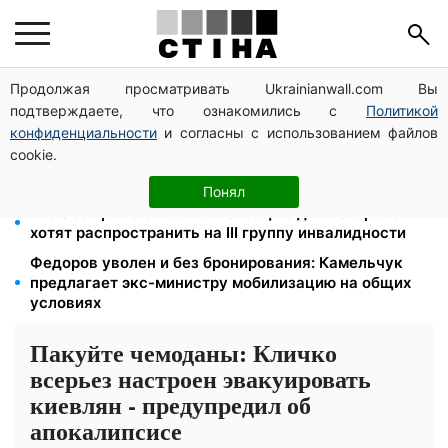
Продолжая просматривать Ukrainianwall.com Вы
Фейковые сайты сервисных центров МВД:
подтверждаете, что ознакомились с
Политикой
мошенники выманивают деньги у водителей перед
выездом за границу
конфиденциальности
и согласны с использованием файлов
cookie.
Яйца от 19,90 грн за десяток: АТБ, Сильпо, Varus и
Ашан переписали ценники в августе
Понял
120 000 грн на авто: компенсацию для ветеранов
хотят распространить на III группу инвалидности
Федоров уволен и без бронирования: Камельчук
предлагает экс-министру мобилизацию на общих
условиях
Пакуйте чемоданы: Кличко
всерьез настроен эвакуировать
киевлян - предупредил об
апокалипсисе