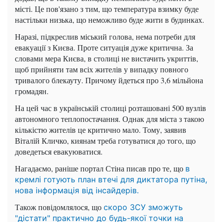
місті. Це пов'язано з тим, що температура взимку буде
настільки низька, що неможливо буде жити в будинках.
Наразі, підкреслив міський голова, нема потреби для
евакуації з Києва. Проте ситуація дуже критична. За
словами мера Києва, в столиці не вистачить укриттів,
щоб прийняти там всіх жителів у випадку повного
тривалого блекауту. Причому йдеться про 3,6 мільйона
громадян.
На цей час в українській столиці розташовані 500 вузлів
автономного теплопостачання. Однак для міста з такою
кількістю жителів це критично мало. Тому, заявив
Віталій Кличко, киянам треба готуватися до того, що
доведеться евакуюватися.
Нагадаємо, раніше портал Стіна писав про те, що
в
кремлі готують план втечі для диктатора путіна,
нова інформація від інсайдерів.
Також повідомлялося, що
скоро ЗСУ зможуть
"дістати" практично до будь-якої точки на