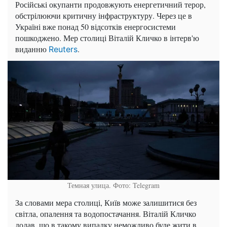
Російські окупанти продовжують енергетичний терор,
обстрілюючи критичну інфраструктуру. Через це в
Україні вже понад 50 відсотків енергосистеми
пошкоджено. Мер столиці Віталій Кличко в інтерв'ю
виданню
.
Reuters
Темная улица. Фото: Telegram
За словами мера столиці, Київ може залишитися без
світла, опалення та водопостачання. Віталій Кличко
додав, що в такому випадку неможливо буде жити в