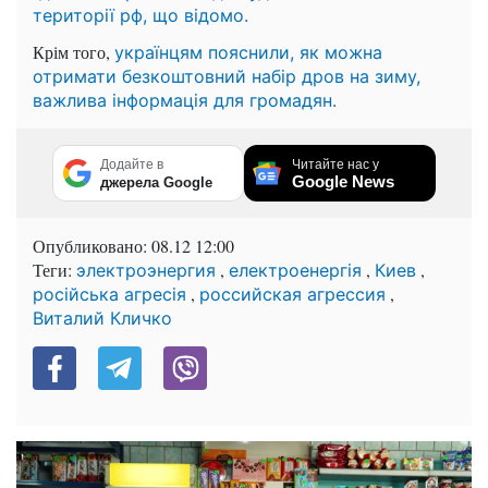
території рф, що відомо.
Крім того,
українцям пояснили, як можна
отримати безкоштовний набір дров на зиму,
важлива інформація для громадян.
Додайте в
Читайте нас у
Google News
джерела Google
Опубликовано:
08.12 12:00
Теги:
,
,
,
электроэнергия
електроенергія
Киев
,
,
російська агресія
российская агрессия
Виталий Кличко