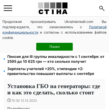
Продолжая просматривать Ukrainianwall.com Вы
10 заявок — и МСЦ МВД приедет в громаду: обмен
подтверждаете, что ознакомились с
Политикой
прав, регистрация авто и международное
удостоверение
конфиденциальности
и согласны с использованием файлов
cookie.
26 000 подписей — Зеленский поручил СНБО
лишать водителей прав за систематические
Понял
нарушения
Пенсия для III группы инвалидности с 1 сентября: от
2595 до 10 625 грн — кто сколько получит
Зарплаты учителей +20%, стипендии ×2:
правительство повышает выплаты с сентября
Установка ГБО на генераторы: где
и как это сделать, сколько стоит
15:30 12.12.2022
Подробности