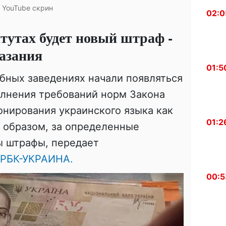
YouTube скрин
02:0
тутах будет новый штраф -
азания
01:5
бных заведениях начали появляться
олнения требований норм Закона
нирования украинского языка как
01:2
м образом, за определенные
ы штрафы, передает
РБК-УКРАИНА.
00:5