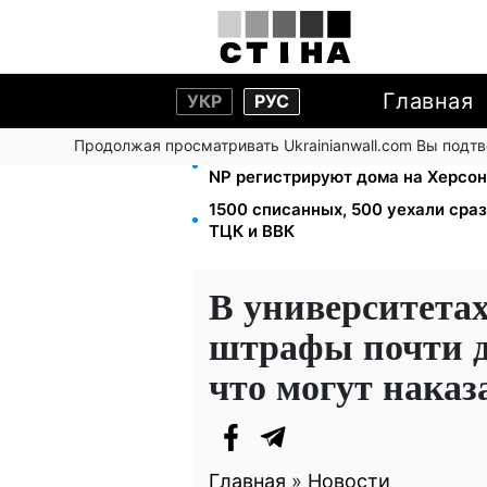
Главная
УКР
РУС
Продолжая просматривать Ukrainianwall.com Вы подт
Помощь людям с инвалидностью I-
NP регистрируют дома на Херсо
1500 списанных, 500 уехали сра
ТЦК и ВВК
В университета
штрафы почти до
что могут наказ
Главная
»
Новости