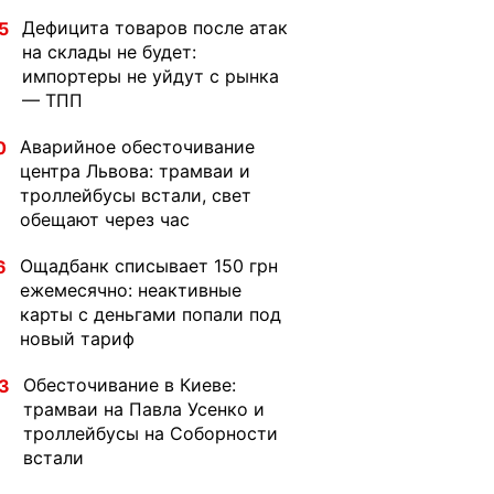
Дефицита товаров после атак
5
на склады не будет:
импортеры не уйдут с рынка
— ТПП
Аварийное обесточивание
0
центра Львова: трамваи и
троллейбусы встали, свет
обещают через час
Ощадбанк списывает 150 грн
6
ежемесячно: неактивные
карты с деньгами попали под
новый тариф
Обесточивание в Киеве:
3
трамваи на Павла Усенко и
троллейбусы на Соборности
встали