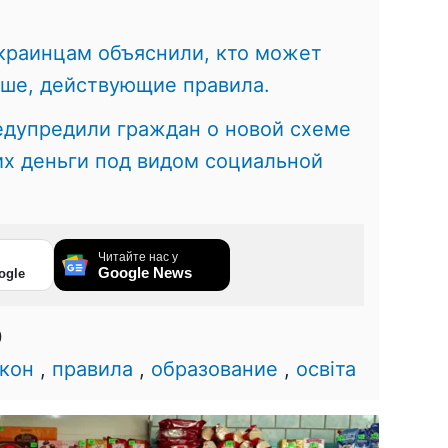
краинцам объяснили, кто может
ьше, действующие правила.
едупредили граждан о новой схеме
х деньги под видом социальной
Читайте нас у
Google News
ogle
0
акон
,
правила
,
образование
,
освіта