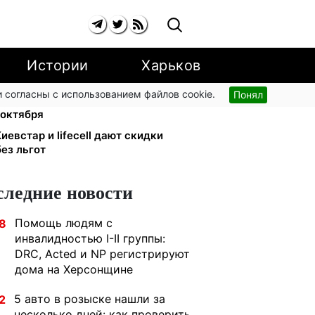
Истории
Харьков
 согласны с использованием файлов cookie.
Понял
и YouTube: Ощадбанк и Mastercard
 октября
иевстар и lifecell дают скидки
ез льгот
следние новости
Помощь людям с
8
инвалидностью I-II группы:
DRC, Acted и NP регистрируют
дома на Херсонщине
5 авто в розыске нашли за
2
несколько дней: как проверить