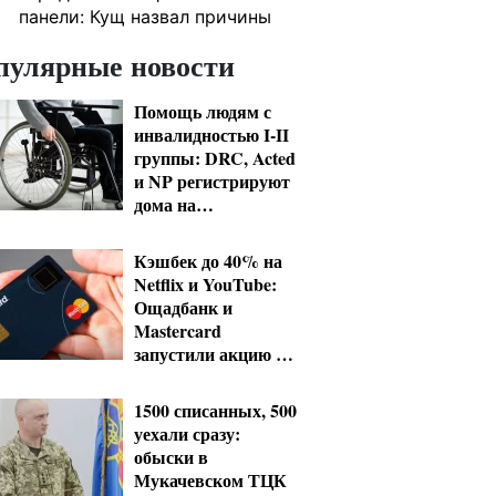
панели: Кущ назвал причины
пулярные новости
Помощь людям с
инвалидностью I-II
группы: DRC, Acted
и NP регистрируют
дома на
Херсонщине
Кэшбек до 40% на
Netflix и YouTube:
Ощадбанк и
Mastercard
запустили акцию до
конца октября
1500 списанных, 500
уехали сразу:
обыски в
Мукачевском ТЦК