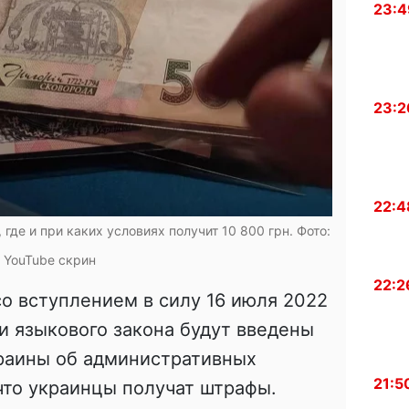
23:4
23:2
22:4
где и при каких условиях получит 10 800 грн. Фото:
YouTube скрин
22:2
со вступлением в силу 16 июля 2022
 языкового закона будут введены
раины об административных
21:5
 что украинцы получат штрафы.