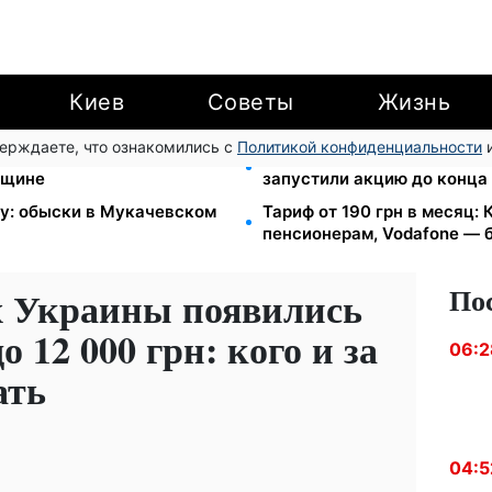
Киев
Советы
Жизнь
верждаете, что ознакомились с
Политикой конфиденциальности
и
II группы: DRC, Acted и
Кэшбек до 40% на Netflix 
нщине
запустили акцию до конца
зу: обыски в Мукачевском
Тариф от 190 грн в месяц: К
пенсионерам, Vodafone — б
По
х Украины появились
 12 000 грн: кого и за
06:2
ать
04:5