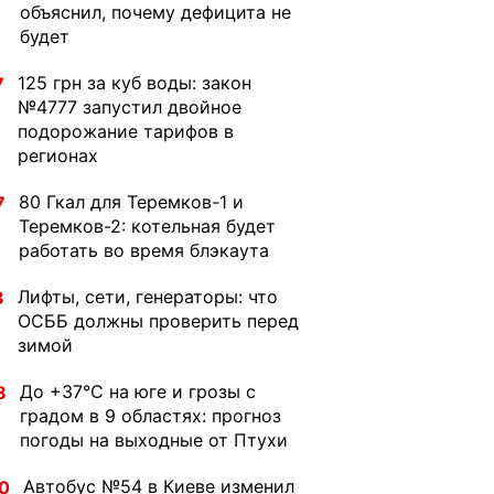
объяснил, почему дефицита не
будет
125 грн за куб воды: закон
7
№4777 запустил двойное
подорожание тарифов в
регионах
80 Гкал для Теремков-1 и
7
Теремков-2: котельная будет
работать во время блэкаута
Лифты, сети, генераторы: что
3
ОСББ должны проверить перед
зимой
До +37°C на юге и грозы с
8
градом в 9 областях: прогноз
погоды на выходные от Птухи
Автобус №54 в Киеве изменил
0