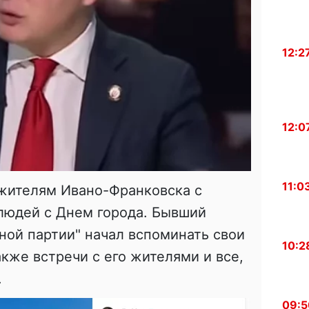
12:2
12:0
11:0
 жителям Ивано-Франковска с
людей с Днем города. Бывший
ной партии" начал вспоминать свои
10:2
также встречи с его жителями и все,
.
09:5