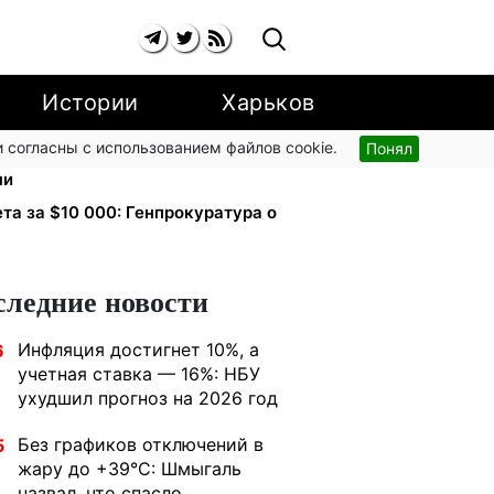
Истории
Харьков
 согласны с использованием файлов cookie.
Понял
 от ареста за коммуналку: с
чи
ета за $10 000: Генпрокуратура о
следние новости
Инфляция достигнет 10%, а
6
учетная ставка — 16%: НБУ
ухудшил прогноз на 2026 год
Без графиков отключений в
5
жару до +39°C: Шмыгаль
назвал, что спасло