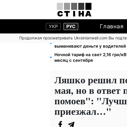
Главная
УКР
РУС
Продолжая просматривать Ukrainianwall.com Вы подт
Фейковые сайты сервисных цен
выманивают деньги у водителей
Ночной тариф на свет 2,16 грн/кВ
месяц с сентября
Ляшко решил по
мая, но в ответ
помоев": "Лучш
приезжал…"