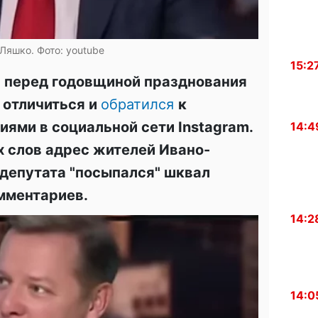
Ляшко. Фото: youtube
15:2
о
перед годовщиной празднования
 отличиться и
обратился
к
ями в социальной сети Instagram.
14:4
х слов адрес жителей Ивано-
депутата "посыпался" шквал
омментариев.
14:2
14:0