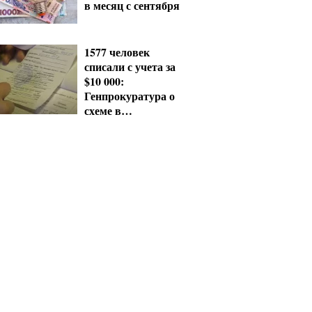
в месяц с сентября
1577 человек
списали с учета за
$10 000:
Генпрокуратура о
схеме в
Мукачевском ТЦК