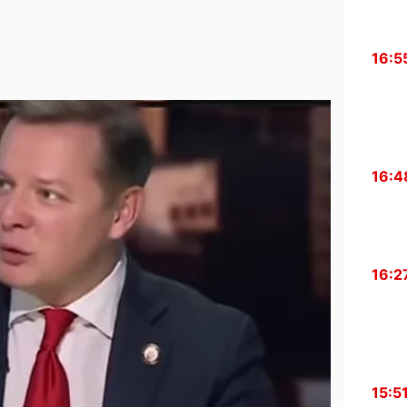
16:5
16:4
16:2
15:5