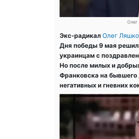
Олег 
Экс-радикал
Олег Ляшк
Дня победы 9 мая решил
украинцам с поздравлени
Но после милых и добры
Франковска на бывшего 
негативных и гневних к