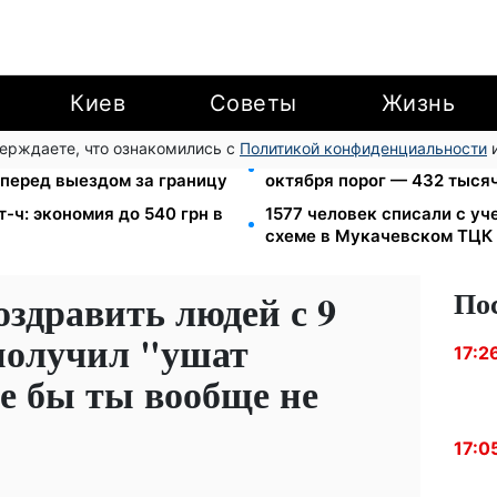
Киев
Советы
Жизнь
верждаете, что ознакомились с
Политикой конфиденциальности
и
тров МВД: мошенники
172 940 грн защитят жилье
 перед выездом за границу
октября порог — 432 тыся
т-ч: экономия до 540 грн в
1577 человек списали с уч
схеме в Мукачевском ТЦК
По
здравить людей с 9
 получил "ушат
17:2
е бы ты вообще не
17:0