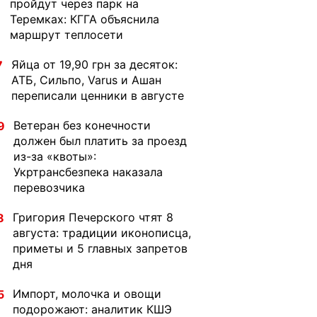
пройдут через парк на
Теремках: КГГА объяснила
маршрут теплосети
Яйца от 19,90 грн за десяток:
7
АТБ, Сильпо, Varus и Ашан
переписали ценники в августе
Ветеран без конечности
9
должен был платить за проезд
из-за «квоты»:
Укртрансбезпека наказала
перевозчика
Григория Печерского чтят 8
8
августа: традиции иконописца,
приметы и 5 главных запретов
дня
Импорт, молочка и овощи
5
подорожают: аналитик КШЭ