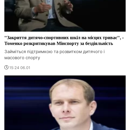
"Закриття дитячо-спортивних шкіл на місцях триває", -
Томенко розкритикував Мінспорту за бездіяльність
Займіться підтримкою та розвитком дитячого і
масового спорту
15:24 06.01