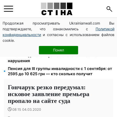
Продолжая просматривать Ukrainianwall.com Вы
125 грн за куб воды: закон №4777 запустил двойное
подтверждаете, что ознакомились с
Политикой
подорожание тарифов в регионах
конфиденциальности
и согласны с использованием файлов
Пенсия по инвалидности III группы с сентября: от
cookie.
2595 до 10 625 грн — кто сколько получит
26 000 подписей — Зеленский поручил СНБО
Понял
лишать водителей прав за систематические
нарушения
Пенсия для III группы инвалидности с 1 сентября: от
2595 до 10 625 грн — кто сколько получит
Гончарук резко передумал:
исковое заявление премьера
пропало на сайте суда
08:15 04.03.2020