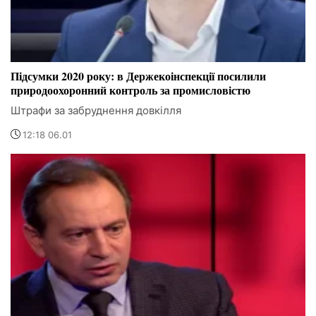
Підсумки 2020 року: в Держекоінспекції посилили
природоохоронний контроль за промисловістю
Штрафи за забруднення довкілля
12:18 06.01