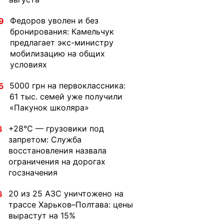
Федоров уволен и без
9
бронирования: Камельчук
предлагает экс-министру
мобилизацию на общих
условиях
5000 грн на первоклассника:
5
61 тыс. семей уже получили
«Пакунок школяра»
+28°C — грузовики под
6
запретом: Служба
восстановления назвала
ограничения на дорогах
госзначения
20 из 25 АЗС уничтожено на
6
трассе Харьков–Полтава: цены
вырастут на 15%