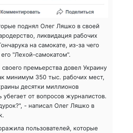
торые поднял Олег Ляшко в своей
ародерство, ликвидация рабочих
Гончарука на самокате, из-за чего
его "Лехой-самокатом".
а своего премьерства довел Украину
ак минимум 350 тыс. рабочих мест,
краины десятки миллионов
ь убегает от вопросов журналистов.
дурок?", - написал Олег Ляшко в
k.
оражила пользователей, которые