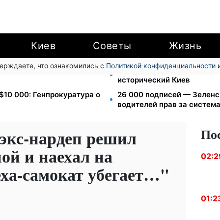
Киев
Советы
Жизнь
верждаете, что ознакомились с
Политикой конфиденциальности
и
т-ч: экономия до 540 грн в
Может ли Почтовая площад
исторический Киев
 $10 000: Генпрокуратура о
26 000 подписей — Зелен
водителей прав за систем
По
экс-нардеп решил
ой и наехал на
02:2
еха-самокат убегает…"
01:2