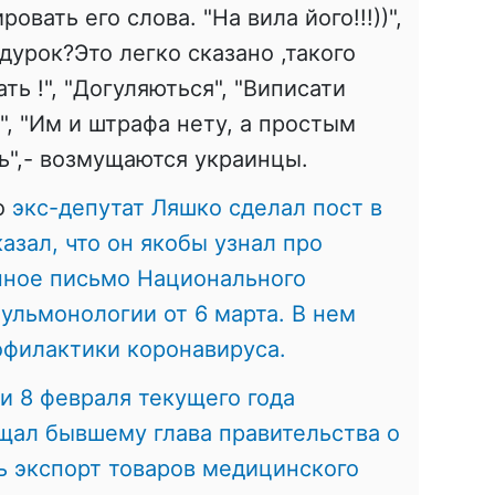
овать его слова. "
На вила його!!!))",
дурок?Это легко сказано ,такого
ь !",
"
Догуляються",
"
Виписати
", "Им и штрафа нету, а простым
",- возмущаются украинцы.
то
экс-депутат Ляшко сделал пост в
азал, что он якобы узнал про
ное письмо Национального
пульмонологии от 6 марта. В нем
офилактики коронавируса.
 и 8 февраля текущего года
щал бывшему глава правительства о
ь экспорт товаров медицинского