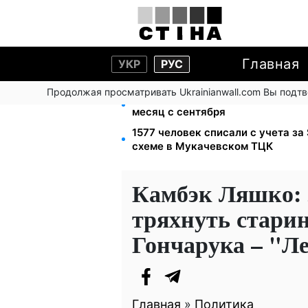
Главная
УКР
РУС
Продолжая просматривать Ukrainianwall.com Вы подт
Ночной тариф на свет 2,16 грн/кВ
месяц с сентября
1577 человек списали с учета за
схеме в Мукачевском ТЦК
Камбэк Ляшко: 
тряхнуть старин
Гончарука – "Л
Главная
»
Политика