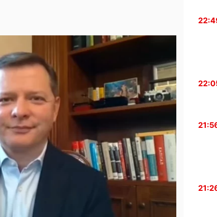
22:4
22:0
21:5
21:2