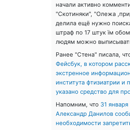
начали активно комментир
"
Скотиняки",
"
Олежа ,при
делила ещё нужно поискат
штраф по 17 штук їм обом
людям можно выписывать
Ранее "Стена" писала, ч
Фейсбук, в котором расск
экстренное информацион
института фтизиатрии и 
указано средство для пр
Напомним, что
31 января
Александр Данилов сооб
необходимости запретит