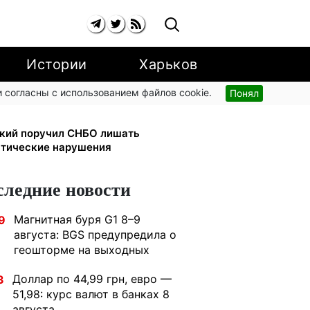
Истории
Харьков
 согласны с использованием файлов cookie.
Понял
ь стать главной точкой входа в
ский поручил СНБО лишать
атические нарушения
следние новости
Магнитная буря G1 8–9
9
августа: BGS предупредила о
геошторме на выходных
Доллар по 44,99 грн, евро —
3
51,98: курс валют в банках 8
августа