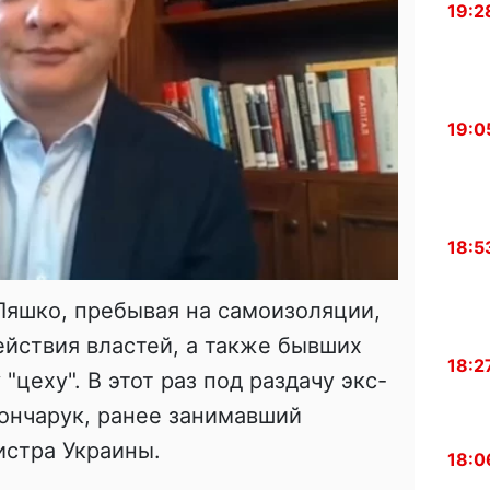
19:2
19:0
18:5
Ляшко, пребывая на самоизоляции,
йствия властей, а также бывших
18:2
"цеху". В этот раз под раздачу экс-
ончарук, ранее занимавший
стра Украины.
18:0