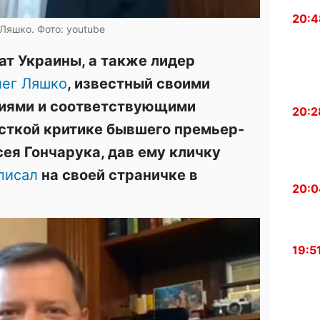
20:4
Ляшко. Фото: youtube
т Украины, а также лидер
ег Ляшко
, известный своими
иями и соответствующими
20:2
сткой критике бывшего премьер-
ея Гончарука, дав ему кличку
писал
на своей страничке в
20:0
19:5