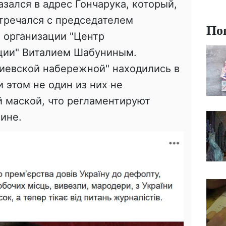
зался в адрес Гончарука, который,
стречался с председателем
По
 организации "Центр
ции" Виталием Шабуниным.
киевской набережной" находились в
 этом не один из них не
 маской, что регламентируют
аине.