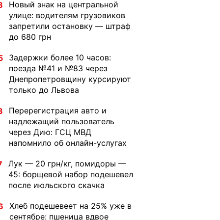
Новый знак на центральной
8
улице: водителям грузовиков
запретили остановку — штраф
до 680 грн
Задержки более 10 часов:
5
поезда №41 и №83 через
Днепропетровщину курсируют
только до Львова
Перерегистрация авто и
3
надлежащий пользователь
через Дию: ГСЦ МВД
напомнило об онлайн-услугах
Лук — 20 грн/кг, помидоры —
7
45: борщевой набор подешевел
после июльского скачка
Хлеб подешевеет на 25% уже в
6
сентябре: пшеница вдвое