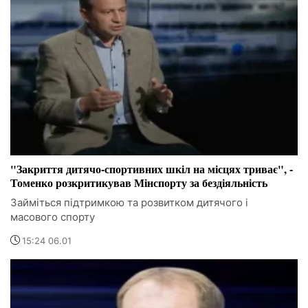
"Закриття дитячо-спортивних шкіл на місцях триває", -
Томенко розкритикував Мінспорту за бездіяльність
Займіться підтримкою та розвитком дитячого і
масового спорту
15:24 06.01