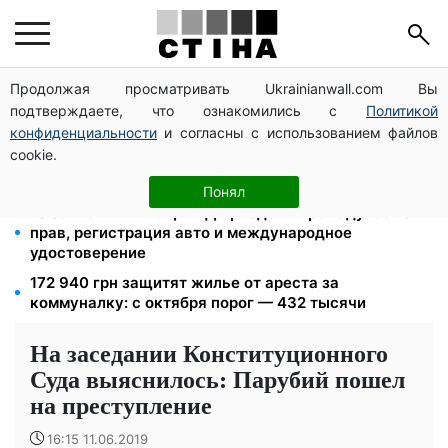
Продолжая просматривать Ukrainianwall.com Вы
125 грн за куб воды: закон №4777 запустил двойное
подтверждаете, что ознакомились с
Политикой
подорожание тарифов в регионах
конфиденциальности
и согласны с использованием файлов
Федоров уволен и без бронирования: Камельчук
cookie.
предлагает экс-министру мобилизацию на общих
условиях
Понял
10 заявок — и МСЦ МВД приедет в громаду: обмен
прав, регистрация авто и международное
удостоверение
172 940 грн защитят жилье от ареста за
коммуналку: с октября порог — 432 тысячи
На заседании Конституционного
Суда выяснилось: Парубий пошел
на преступление
16:15 11.06.2019