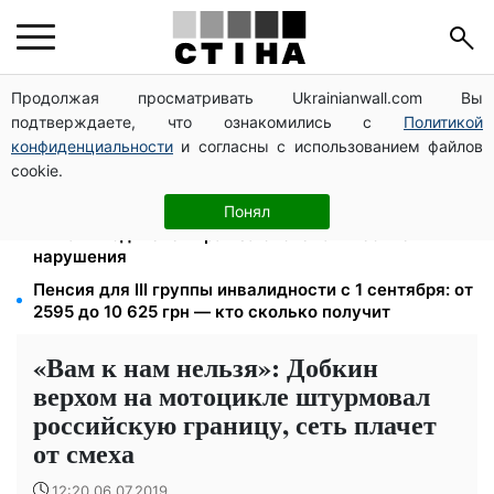
Продолжая просматривать Ukrainianwall.com Вы
120 000 грн на авто: компенсацию для ветеранов
подтверждаете, что ознакомились с
Политикой
хотят распространить на III группу инвалидности
конфиденциальности
и согласны с использованием файлов
Освобожденные из плена бесплатно восстановят
cookie.
водительское удостоверение: условия от МВД
26 000 подписей — Зеленский поручил СНБО
Понял
лишать водителей прав за систематические
нарушения
Пенсия для III группы инвалидности с 1 сентября: от
2595 до 10 625 грн — кто сколько получит
«Вам к нам нельзя»: Добкин
верхом на мотоцикле штурмовал
российскую границу, сеть плачет
от смеха
12:20 06.07.2019