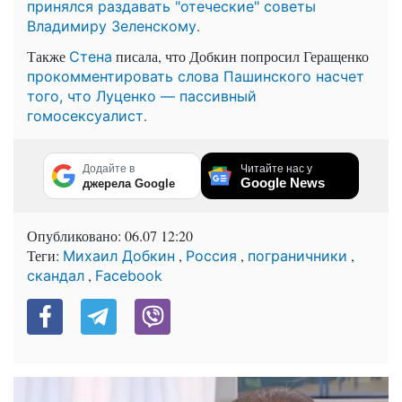
принялся раздавать "отеческие" советы
.
Владимиру Зеленскому
Также
писала, что Добкин попросил Геращенко
Стена
прокомментировать слова Пашинского насчет
того, что Луценко — пассивный
.
гомосексуалист
Додайте в
Читайте нас у
Google News
джерела Google
Опубликовано:
06.07 12:20
Теги:
,
,
,
Михаил Добкин
Россия
пограничники
,
скандал
Facebook