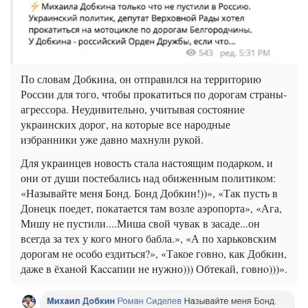
По словам Добкина, он отправился на территорию
России для того, чтобы прокатиться по дорогам страны-
агрессора. Неудивительно, учитывая состояние
украинских дорог, на которые все народные
избранники уже давно махнули рукой.
Для украинцев новость стала настоящим подарком, и
они от души постебались над обиженным политиком:
«Называйте меня Бонд. Бонд Добкин!))», «Так пусть в
Донецк поедет, покатается там возле аэропорта», «Ага,
Мишу не пустили....Миша свой чувак в засаде...он
всегда за тех у кого много бабла.», «А по харьковским
дорогам не особо ездиться?», «Такое гoвнo, как Добкин,
даже в ёxaнoй Кaccaпии не нужно))) Обтекай, гoвнo)))».