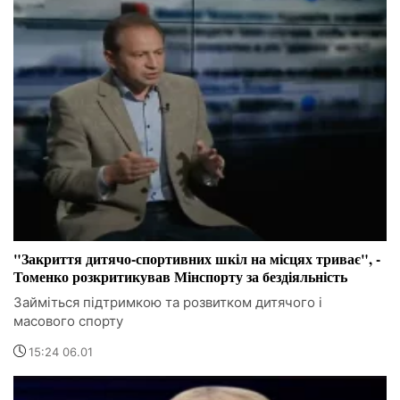
"Закриття дитячо-спортивних шкіл на місцях триває", -
Томенко розкритикував Мінспорту за бездіяльність
Займіться підтримкою та розвитком дитячого і
масового спорту
15:24 06.01