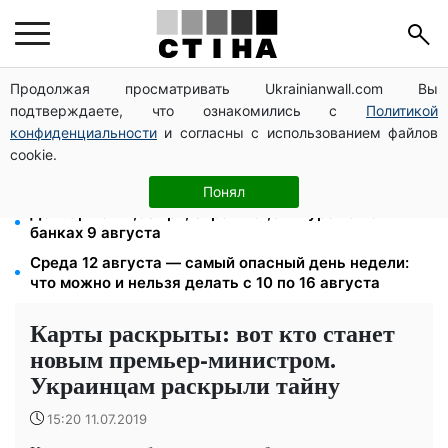
Продолжая просматривать Ukrainianwall.com Вы
Тариф на воду взлетит до 124,89 грн за куб:
подтверждаете, что ознакомились с
Политикой
водоканалы готовят двойное повышение с
сентября
конфиденциальности
и согласны с использованием файлов
cookie.
Самый опасный день — 12 августа, а 16-е изменит
судьбу: лунный гороскоп на 10–16 августа
Понял
Доллар по 44,50 грн, евро — 51,34: курс валют в
банках 9 августа
Среда 12 августа — самый опасный день недели:
что можно и нельзя делать с 10 по 16 августа
Карты раскрыты: вот кто станет
новым премьер-министром.
Украинцам раскрыли тайну
15:20 11.07.2019