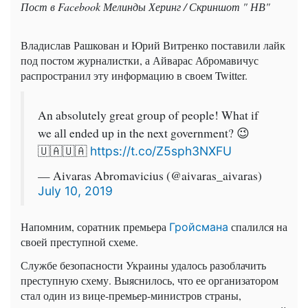
Пост в Facebook Мелинды Херинг / Скриншот " НВ"
Владислав Рашкован и Юрий Витренко поставили лайк
под постом журналистки, а Айварас Абромавичус
распространил эту информацию в своем Twitter.
An absolutely great group of people! What if
we all ended up in the next government? 😉
🇺🇦🇺🇦
https://t.co/Z5sph3NXFU
— Aivaras Abromavicius (@aivaras_aivaras)
July 10, 2019
Напомним, соратник премьера
спалился на
Гройсмана
своей преступной схеме.
Службе безопасности Украины удалось разоблачить
преступную схему. Выяснилось, что ее организатором
стал один из вице-премьер-министров страны,