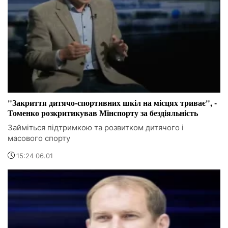
"Закриття дитячо-спортивних шкіл на місцях триває", -
Томенко розкритикував Мінспорту за бездіяльність
Займіться підтримкою та розвитком дитячого і
масового спорту
15:24 06.01