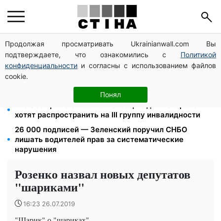
Продолжая просматривать Ukrainianwall.com Вы
Метро будет принимать киевлян до тревоги, но без
подтверждаете, что ознакомились с
Политикой
палаток: Бондаренко назвал правила
конфиденциальности
и согласны с использованием файлов
Фейковые сайты сервисных центров МВД:
cookie.
мошенники выманивают деньги у водителей перед
выездом за границу
Понял
120 000 грн на авто: компенсацию для ветеранов
хотят распространить на III группу инвалидности
26 000 подписей — Зеленский поручил СНБО
лишать водителей прав за систематические
нарушения
Розенко назвал новых депутатов
"шариками"
16:23 26.07.2019
"Шарик" о "шариках"