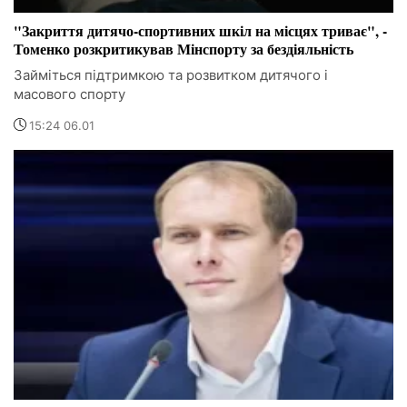
"Закриття дитячо-спортивних шкіл на місцях триває", -
Томенко розкритикував Мінспорту за бездіяльність
Займіться підтримкою та розвитком дитячого і
масового спорту
15:24 06.01