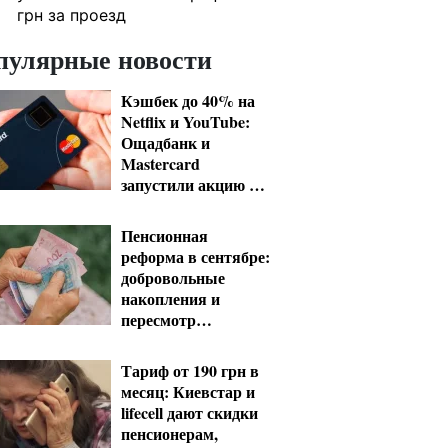
грн за проезд
пулярные новости
Кэшбек до 40% на
Netflix и YouTube:
Ощадбанк и
Mastercard
запустили акцию до
конца октября
Пенсионная
реформа в сентябре:
добровольные
накопления и
пересмотр
спецпенсий судей
Тариф от 190 грн в
месяц: Киевстар и
lifecell дают скидки
пенсионерам,