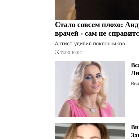
Стало совсем плохо: А
врачей - сам не справит
Артист удивил поклонников
11:00 10.02
Вс
Ли
Вы
Ви
За