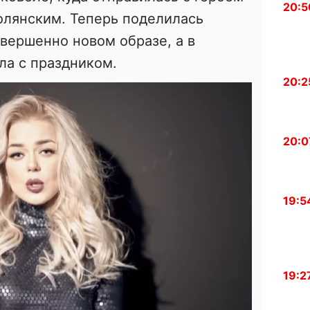
20:5
олянским. Теперь поделилась
вершенно новом образе, а в
ла с праздником.
20:2
20:0
19:5
19:2