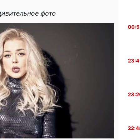
дивительное фото
00:5
23:4
23:2
22:4