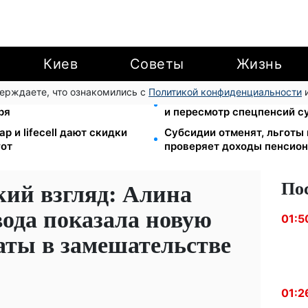
Киев
Советы
Жизнь
верждаете, что ознакомились с
Политикой конфиденциальности
и
ube: Ощадбанк и Mastercard
Пенсионная реформа в сен
ря
и пересмотр спецпенсий с
р и lifecell дают скидки
Субсидии отменят, льготы
гот
проверяет доходы пенсион
По
кий взгляд: Алина
вода показала новую
01:5
аты в замешательстве
01:2