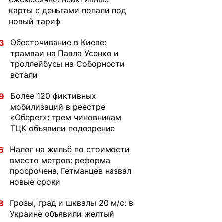
карты с деньгами попали под
новый тариф
Обесточивание в Киеве:
3
трамваи на Павла Усенко и
троллейбусы на Соборности
встали
Более 120 фиктивных
9
мобилизаций в реестре
«Оберег»: трем чиновникам
ТЦК объявили подозрение
Налог на жильё по стоимости
6
вместо метров: реформа
просрочена, Гетманцев назвал
новые сроки
Грозы, град и шквалы 20 м/с: в
8
Украине объявили желтый