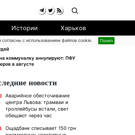
Истории
Харьков
 согласны с использованием файлов cookie.
Понял
тябре: добровольные накопления
удей
 на коммуналку аннулируют: ПФУ
еров в августе
следние новости
Аварийное обесточивание
0
центра Львова: трамваи и
троллейбусы встали, свет
обещают через час
Ощадбанк списывает 150 грн
6
ежемесячно: неактивные