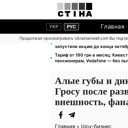
Главная
УКР
РУС
Продолжая просматривать Ukrainianwall.com Вы подт
Кэшбек до 40% на Netflix и YouT
запустили акцию до конца октяб
Тариф от 190 грн в месяц: Киевста
пенсионерам, Vodafone — без ль
Алые губы и ди
Гросу после раз
внешность, фан
Главная
»
Шоу-бизнес