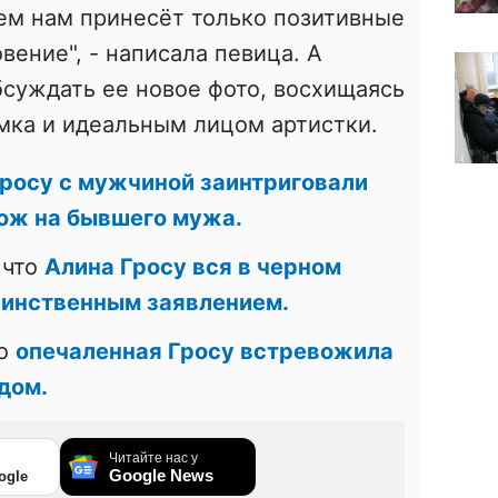
сем нам принесёт только позитивные
вение", - написала певица. А
суждать ее новое фото, восхищаясь
мка и идеальным лицом артистки.
росу с мужчиной заинтриговали
хож на бывшего мужа.
 что
Алина Гросу вся в черном
аинственным заявлением.
то
опечаленная Гросу встревожила
дом.
Читайте нас у
Google News
ogle