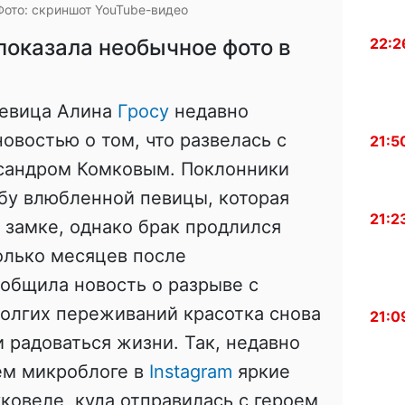
Фото: скриншот YouTube-видео
показала необычное фото в
22:2
певица Алина
Гросу
недавно
овостью о том, что развелась с
21:5
сандром Комковым. Поклонники
бу влюбленной певицы, которая
21:2
 замке, однако брак продлился
олько месяцев после
общила новость о разрыве с
олгих переживаний красотка снова
21:0
и радоваться жизни. Так, недавно
ем микроблоге в
Instagram
яркие
ковеле, куда отправилась с героем