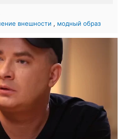
8
нение внешности
,
модный образ