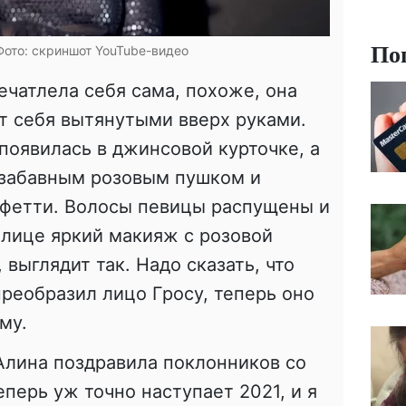
По
Фото: скриншот YouTube-видео
ечатлела себя сама, похоже, она
т себя вытянутыми вверх руками.
появилась в джинсовой курточке, а
 забавным розовым пушком и
фетти. Волосы певицы распущены и
е лице яркий макияж с розовой
 выглядит так. Надо сказать, что
реобразил лицо Гросу, теперь оно
му.
Алина поздравила поклонников со
перь уж точно наступает 2021, и я