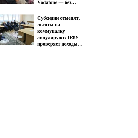
Vodafone — без
льгот
Субсидии отменят,
льготы на
коммуналку
аннулируют: ПФУ
проверяет доходы
пенсионеров в
августе