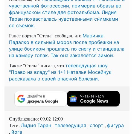
чувственной фотосессии, примерив образы во
французском стиле для фотоальбома. Лидия
Таран похвасталась чувственными снимками
со съемок.
Ранее портал "Стена" сообщал, что
Маричка
Падалко в сильный мороз после пробежки на
улице босиком прошлась по снегу и станцевала
на камеру гопак. Так она закаляется зимой.
Также "Стена" писала, что
телеведущая шоу
"Право на владу" на 1+1 Наталья Мосейчук
рассказала о своей опасной болезни.
Додайте в
Читайте нас у
Google News
джерела Google
Опубліковано:
09.02 12:00
Теги:
,
,
,
Лидия Таран
телеведущая
спорт
фигура
,
йога