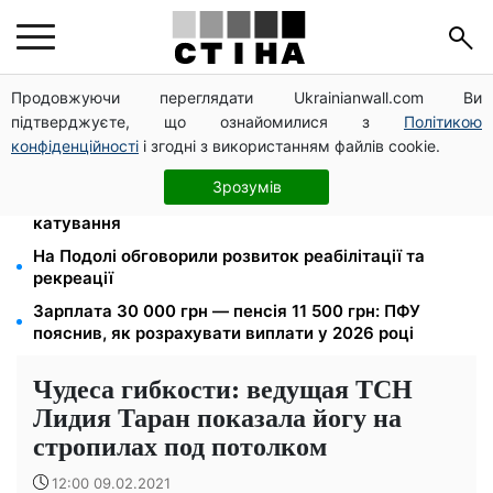
Продовжуючи переглядати Ukrainianwall.com Ви
ПФУ та Мінветеранів затвердили Порядок
підтверджуєте, що ознайомилися з
Політикою
взаємодії: єдиний алгоритм для фахівців супроводу
ветеранів
конфіденційності
і згодні з використанням файлів cookie.
Прикував кайданками до драбини на всю ніч: на
Зрозумів
Закарпатті судитимуть працівника ТЦК за
катування
На Подолі обговорили розвиток реабілітації та
рекреації
Зарплата 30 000 грн — пенсія 11 500 грн: ПФУ
пояснив, як розрахувати виплати у 2026 році
Чудеса гибкости: ведущая ТСН
Лидия Таран показала йогу на
стропилах под потолком
12:00 09.02.2021