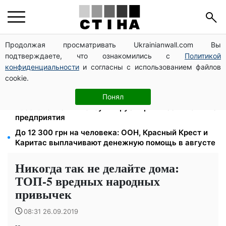
Продолжая просматривать Ukrainianwall.com Вы
Приковал наручниками к лестнице на всю ночь: в
подтверждаете, что ознакомились с
Политикой
Закарпатье будут судить сотрудника ТЦК за пытки
конфиденциальности
и согласны с использованием файлов
800 000 грн за инвалидность, 1 млн — семье
cookie.
погибшего: ПФУ утвердил новые правила выплат
Бронирование проверят до 1 сентября: Агентство
Понял
восстановления консультирует критически важные
предприятия
До 12 300 грн на человека: ООН, Красный Крест и
Каритас выплачивают денежную помощь в августе
Никогда так не делайте дома:
ТОП-5 вредных народных
привычек
08:31 26.09.2019