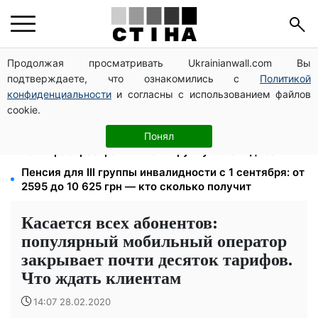
Продолжая просматривать Ukrainianwall.com Вы
Зарплата 30 000 грн — пенсия 11 500 грн: ПФУ
подтверждаете, что ознакомились с
Политикой
объяснил формулу расчета выплат в 2026 году
конфиденциальности
и согласны с использованием файлов
Яйца от 19,90 грн за десяток: АТБ, Сильпо, Varus и
cookie.
Ашан переписали ценники в августе
120 000 грн на авто: компенсацию для ветеранов
Понял
хотят распространить на III группу инвалидности
Пенсия для III группы инвалидности с 1 сентября: от
2595 до 10 625 грн — кто сколько получит
Касается всех абонентов:
популярный мобильный оператор
закрывает почти десяток тарифов.
Что ждать клиентам
14:07 28.02.2020