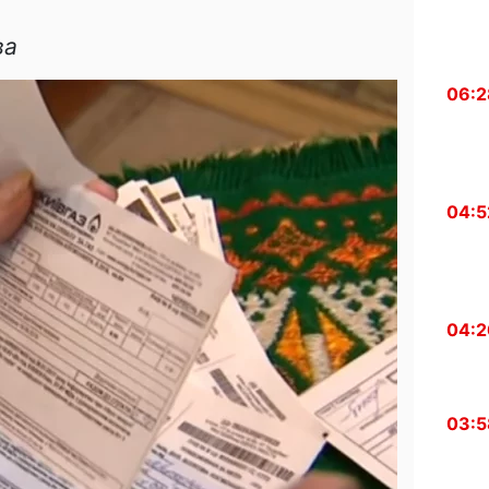
ва
06:2
04:5
04:2
03:5