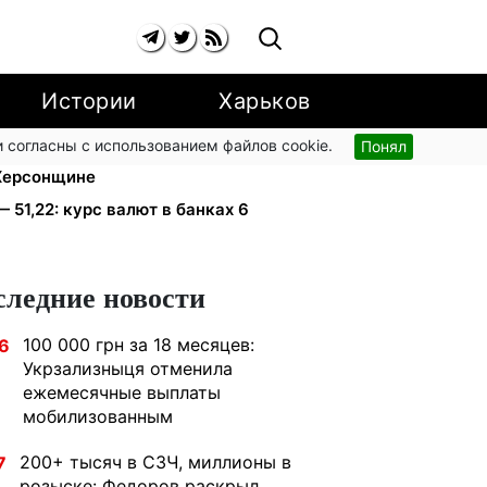
Истории
Харьков
 согласны с использованием файлов cookie.
Понял
тью I-II группы: DRC, Acted и
 Херсонщине
— 51,22: курс валют в банках 6
следние новости
100 000 грн за 18 месяцев:
6
Укрзализныця отменила
ежемесячные выплаты
мобилизованным
200+ тысяч в СЗЧ, миллионы в
7
розыске: Федоров раскрыл