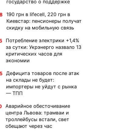
государство о поддержке
190 грн в lifecell, 220 грн в
8
Киевстар: пенсионеры получат
скидку на мобильную связь
Потребление электрики +1,4%
5
за сутки: Укрэнерго назвало 13
критических часов для
экономии
Дефицита товаров после атак
5
на склады не будет:
импортеры не уйдут с рынка
— ТПП
Аварийное обесточивание
0
центра Львова: трамваи и
троллейбусы встали, свет
обещают через час