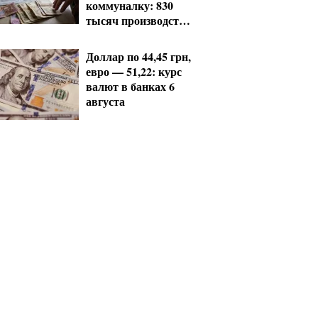
коммуналку: 830
тысяч производств
в реестре
должников
Доллар по 44,45 грн,
евро — 51,22: курс
валют в банках 6
августа