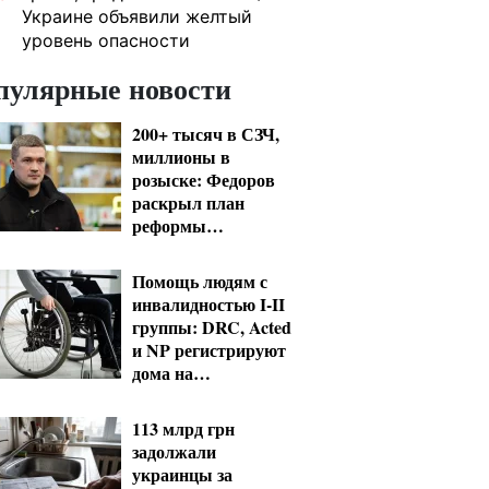
Украине объявили желтый
уровень опасности
пулярные новости
200+ тысяч в СЗЧ,
миллионы в
розыске: Федоров
раскрыл план
реформы
мобилизации и ТЦК
Помощь людям с
инвалидностью I-II
группы: DRC, Acted
и NP регистрируют
дома на
Херсонщине
113 млрд грн
задолжали
украинцы за