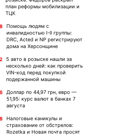
план реформы мобилизации и
ТЦК
Помощь людям с
8
инвалидностью I-II группы:
DRC, Acted и NP регистрируют
дома на Херсонщине
5 авто в розыске нашли за
2
несколько дней: как проверить
VIN-код перед покупкой
подержанной машины
Доллар по 44,97 грн, евро —
6
51,95: курс валют в банках 7
августа
Налоговые каникулы и
8
страхование от обстрелов:
Rozetka и Новая почта просят