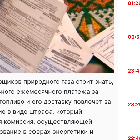
01:2
00:5
23:4
щиков природного газа стоит знать,
ьного ежемесячного платежа за
топливо и его доставку повлечет за
23:2
е в виде штрафа, который
я комиссия, осуществляющей
ование в сферах энергетики и
22:4