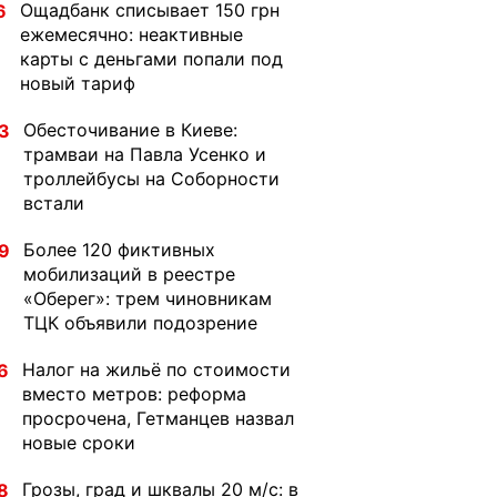
Ощадбанк списывает 150 грн
6
ежемесячно: неактивные
карты с деньгами попали под
новый тариф
Обесточивание в Киеве:
3
трамваи на Павла Усенко и
троллейбусы на Соборности
встали
Более 120 фиктивных
9
мобилизаций в реестре
«Оберег»: трем чиновникам
ТЦК объявили подозрение
Налог на жильё по стоимости
6
вместо метров: реформа
просрочена, Гетманцев назвал
новые сроки
Грозы, град и шквалы 20 м/с: в
8