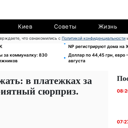
Киев
Советы
Жизнь
верждаете, что ознакомились с
Политикой конфиденциальности
и
озыске: Федоров раскрыл
Помощь людям с инвалиднос
К
NP регистрируют дома на
ы за коммуналку: 830
Доллар по 44,45 грн, евро 
олжников
августа
По
ать: в платежках за
риятный сюрприз.
08:2
07:2