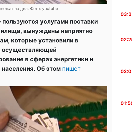
ножат на два. Фото: youtube
03:2
 пользуются услугами поставки
жилища, вынуждены неприятно
02:2
ам, которые установили в
, осуществляющей
рование в сферах энергетики и
 населения. Об этом
пишет
02:0
01:5