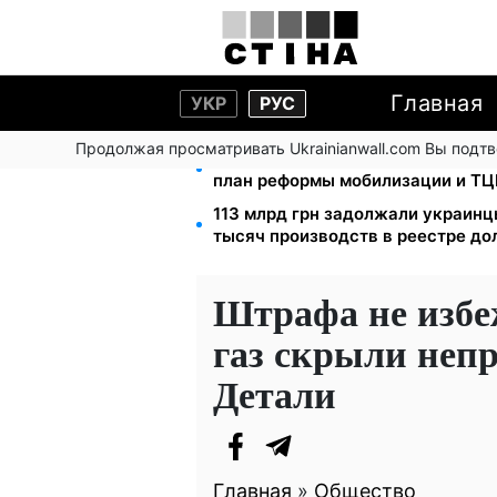
Главная
УКР
РУС
Продолжая просматривать Ukrainianwall.com Вы подт
200+ тысяч в СЗЧ, миллионы в р
план реформы мобилизации и ТЦ
113 млрд грн задолжали украинц
тысяч производств в реестре д
Штрафа не избеж
газ скрыли неп
Детали
Главная
»
Общество