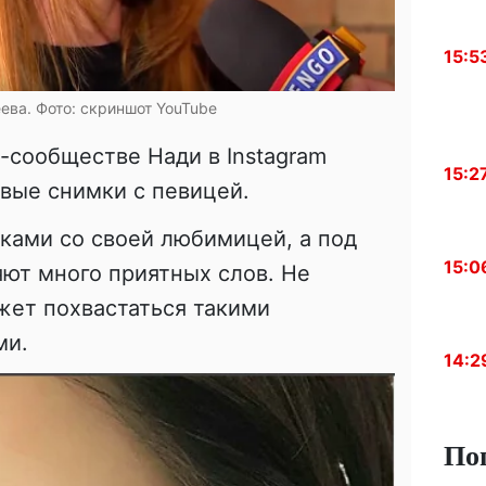
15:5
ева. Фото: скриншот YouTube
н-сообществе Нади в
Instagram
15:2
вые снимки с певицей.
мками со своей любимицей, а под
15:0
ют много приятных слов. Не
жет похвастаться такими
ми.
14:2
По