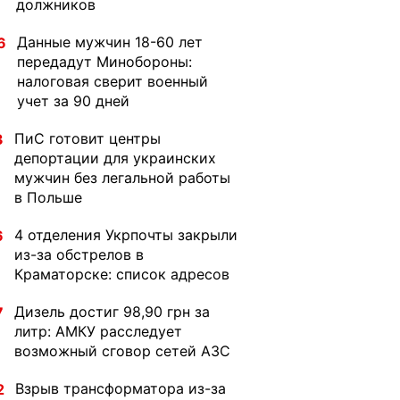
должников
Данные мужчин 18-60 лет
6
передадут Минобороны:
налоговая сверит военный
учет за 90 дней
ПиС готовит центры
3
депортации для украинских
мужчин без легальной работы
в Польше
4 отделения Укрпочты закрыли
6
из-за обстрелов в
Краматорске: список адресов
Дизель достиг 98,90 грн за
7
литр: АМКУ расследует
возможный сговор сетей АЗС
Взрыв трансформатора из-за
2