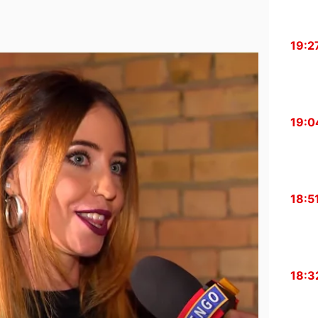
19:2
19:0
18:5
18:3