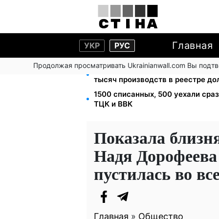
Главная
УКР
РУС
Продолжая просматривать Ukrainianwall.com Вы подт
113 млрд грн задолжали украинц
тысяч производств в реестре д
1500 списанных, 500 уехали сра
ТЦК и ВВК
Показала близня
Надя Дорофеева
пустилась во вс
Главная
»
Общество