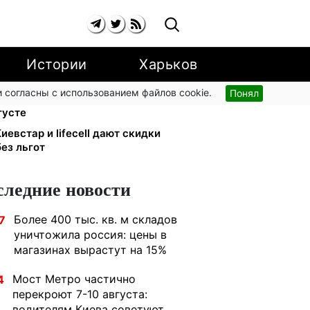
Истории
Харьков
 согласны с использованием файлов cookie.
Понял
ью: UNICEF раздает помощь в
густе
иевстар и lifecell дают скидки
ез льгот
следние новости
Более 400 тыс. кв. м складов
7
уничтожила россия: цены в
магазинах вырастут на 15%
Мост Метро частично
4
перекроют 7-10 августа:
водителям Киева советуют