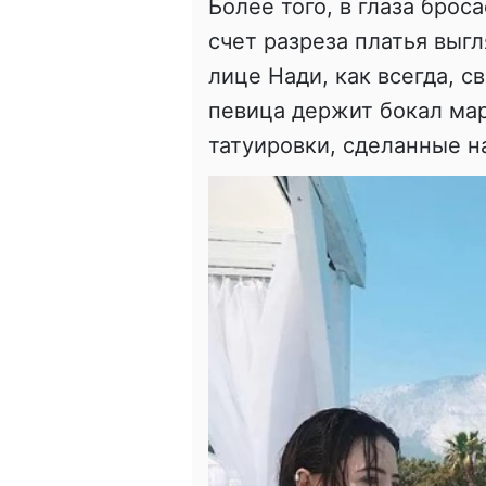
Более того, в глаза брос
счет разреза платья выг
лице Нади, как всегда, св
певица держит бокал мар
татуировки, сделанные на