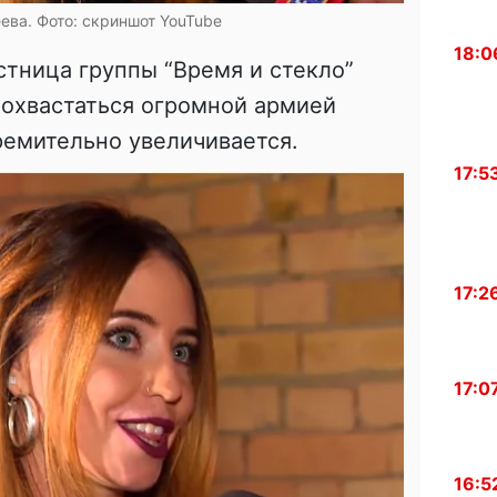
ева. Фото: скриншот YouTube
18:0
стница группы “Время и стекло”
охвастаться огромной армией
ремительно увеличивается.
17:5
17:2
17:0
16:5