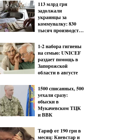
113 млрд грн
задолжали
украинцы за
коммуналку: 830
тысяч производств
в реестре
должников
1-2 набора гигиены
на семью: UNICEF
раздает помощь в
Запорожской
области в августе
1500 списанных, 500
уехали сразу:
обыски в
Мукачевском ТЦК
и ВВК
Тариф от 190 грн в
месяц: Киевстар и