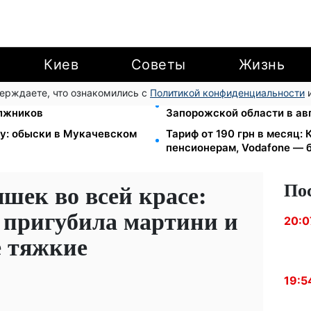
Киев
Советы
Жизнь
верждаете, что ознакомились с
Политикой конфиденциальности
и
ы за коммуналку: 830
1-2 набора гигиены на сем
олжников
Запорожской области в ав
зу: обыски в Мукачевском
Тариф от 190 грн в месяц: К
пенсионерам, Vodafone — б
По
шек во всей красе:
 пригубила мартини и
20:0
е тяжкие
19:5