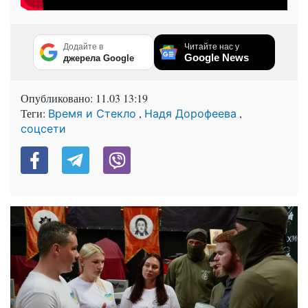
Додайте в
Читайте нас у
Google News
джерела Google
Опубликовано:
11.03 13:19
Теги:
,
,
Время и Стекло
Надя Дорофеева
соцсети