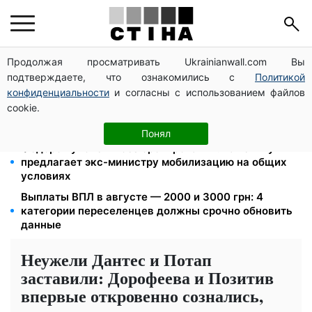
Продолжая просматривать Ukrainianwall.com Вы
Фейковые сайты сервисных центров МВД:
подтверждаете, что ознакомились с
Политикой
мошенники выманивают деньги у водителей перед
выездом за границу
конфиденциальности
и согласны с использованием файлов
cookie.
Пенсия по инвалидности III группы с сентября: от
2595 до 10 625 грн — кто сколько получит
Понял
Федоров уволен и без бронирования: Камельчук
предлагает экс-министру мобилизацию на общих
условиях
Выплаты ВПЛ в августе — 2000 и 3000 грн: 4
категории переселенцев должны срочно обновить
данные
Неужели Дантес и Потап
заставили: Дорофеева и Позитив
впервые откровенно сознались,