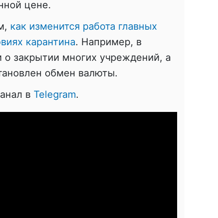
нной цене.
м,
как изменится работа главных
овиях карантина
. Например, в
 о закрытии многих учреждений, а
тановлен обмен валюты.
канал в
Telegram
.