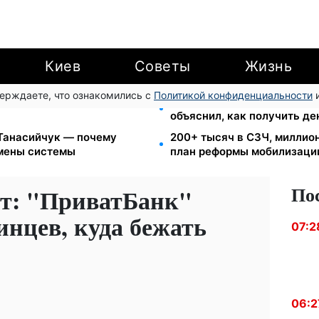
Киев
Советы
Жизнь
верждаете, что ознакомились с
Политикой конфиденциальности
и
еста за коммуналку: с
8 451 грн вместо пакета 
объяснил, как получить де
 Танасийчук — почему
200+ тысяч в СЗЧ, миллио
смены системы
план реформы мобилизаци
По
ет: "ПриватБанк"
нцев, куда бежать
07:2
06:2