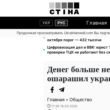
Главная
УКР
РУС
Продолжая просматривать Ukrainianwall.com Вы подт
172 940 грн защитят жилье от ар
октября порог — 432 тысячи
Цифровизация дел и ВВК: юрист
проверки ТЦК не работают без 
Денег больше н
ошарашил украи
Главная
»
Общество
11:36 18.03.2020