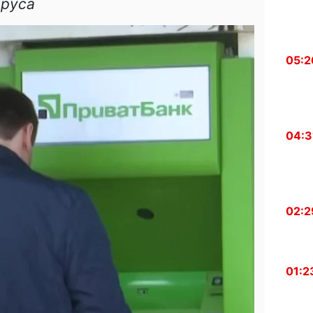
ируса
05:2
04:3
02:2
01:2