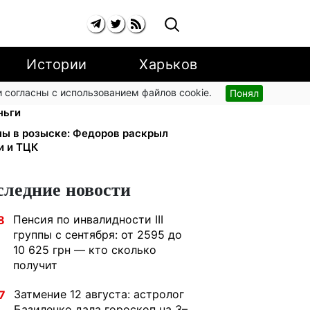
Истории
Харьков
 согласны с использованием файлов cookie.
Понял
малыша: Пенсионный фонд
ньги
ны в розыске: Федоров раскрыл
и и ТЦК
следние новости
Пенсия по инвалидности III
8
группы с сентября: от 2595 до
10 625 грн — кто сколько
получит
Затмение 12 августа: астролог
7
Базиленко дала гороскоп на 3–