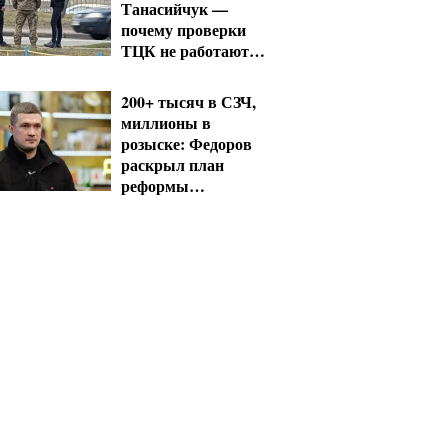
Танасийчук —
почему проверки
ТЦК не работают
без смены системы
200+ тысяч в СЗЧ,
миллионы в
розыске: Федоров
раскрыл план
реформы
мобилизации и ТЦК