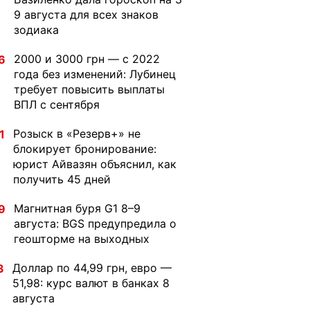
9 августа для всех знаков
зодиака
2000 и 3000 грн — с 2022
6
года без изменений: Лубинец
требует повысить выплаты
ВПЛ с сентября
Розыск в «Резерв+» не
1
блокирует бронирование:
юрист Айвазян объяснил, как
получить 45 дней
Магнитная буря G1 8–9
9
августа: BGS предупредила о
геошторме на выходных
Доллар по 44,99 грн, евро —
3
51,98: курс валют в банках 8
августа