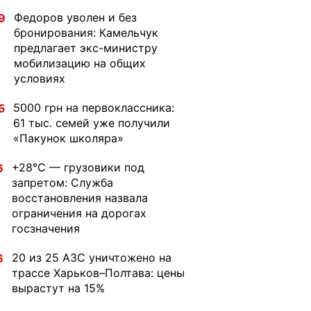
Федоров уволен и без
9
бронирования: Камельчук
предлагает экс-министру
мобилизацию на общих
условиях
5000 грн на первоклассника:
5
61 тыс. семей уже получили
«Пакунок школяра»
+28°C — грузовики под
6
запретом: Служба
восстановления назвала
ограничения на дорогах
госзначения
20 из 25 АЗС уничтожено на
6
трассе Харьков–Полтава: цены
вырастут на 15%