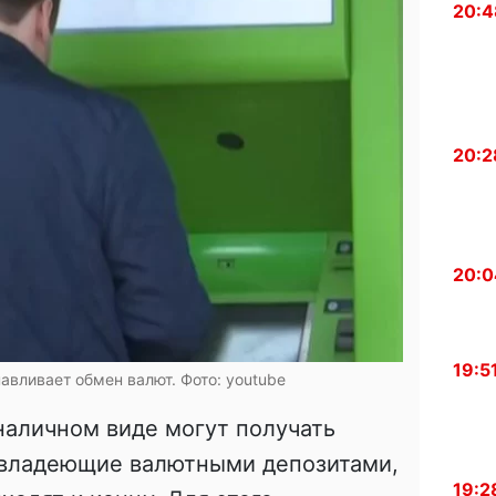
20:4
20:2
20:0
19:5
авливает обмен валют. Фото: youtube
 наличном виде могут получать
 владеющие валютными депозитами,
19:2