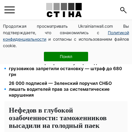
Продолжая просматривать Ukrainianwall.com Вы
Фейковые сайты сервисных центров МВД:
подтверждаете, что ознакомились с
Политикой
мошенники выманивают деньги у водителей перед
выездом за границу
конфиденциальности
и согласны с использованием файлов
cookie.
Пенсия по инвалидности III группы с сентября: от
2595 до 10 625 грн — кто сколько получит
Понял
Новый знак на центральной улице: водителям
грузовиков запретили остановку — штраф до 680
грн
26 000 подписей — Зеленский поручил СНБО
лишать водителей прав за систематические
нарушения
Нефедов в глубокой
озабоченности: таможенников
высадили на голодный паек