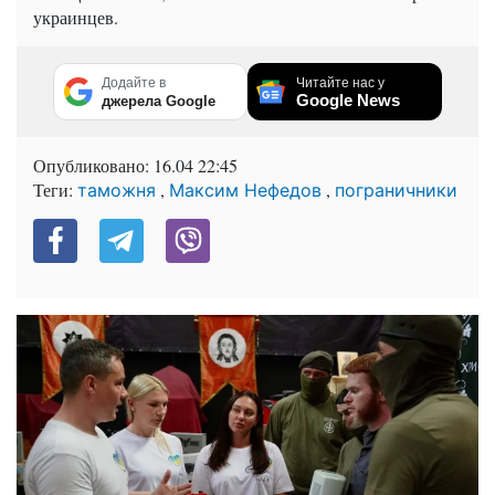
украинцев.
Додайте в
Читайте нас у
Google News
джерела Google
Опубликовано:
16.04 22:45
Теги:
,
,
таможня
Максим Нефедов
пограничники