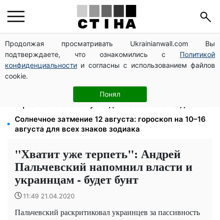
Продолжая просматривать Ukrainianwall.com Вы
Яйца от 19,90 грн за десяток: АТБ, Сильпо, Varus и
подтверждаете, что ознакомились с
Политикой
Ашан переписали ценники в августе
конфиденциальности
и согласны с использованием файлов
Дефицит товаров в Фора: рф уничтожила склады с
cookie.
запасами продукции
Затмение 12 августа: астролог Базиленко дала
Понял
гороскоп на 3–9 августа для всех знаков зодиака
Солнечное затмение 12 августа: гороскоп на 10–16
августа для всех знаков зодиака
"Хватит уже терпеть": Андрей
Пальчевский напомнил власти и
украинцам - будет бунт
11:49 21.04.2020
Пальчевский раскритиковал украинцев за пассивность