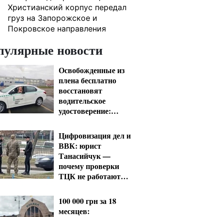
Христианский корпус передал
груз на Запорожское и
Покровское направления
пулярные новости
Освобожденные из
плена бесплатно
восстановят
водительское
удостоверение:
условия от МВД
Цифровизация дел и
ВВК: юрист
Танасийчук —
почему проверки
ТЦК не работают
без смены системы
100 000 грн за 18
месяцев: