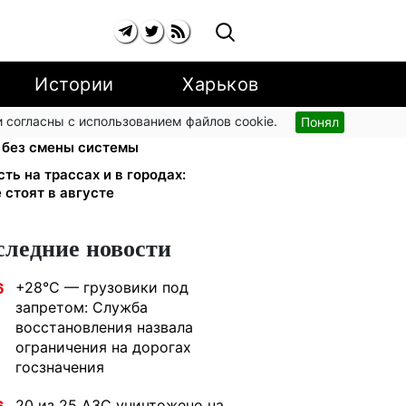
Истории
Харьков
 согласны с использованием файлов cookie.
Понял
юрист Танасийчук — почему
 без смены системы
ть на трассах и в городах:
 стоят в августе
следние новости
+28°C — грузовики под
6
запретом: Служба
восстановления назвала
ограничения на дорогах
госзначения
20 из 25 АЗС уничтожено на