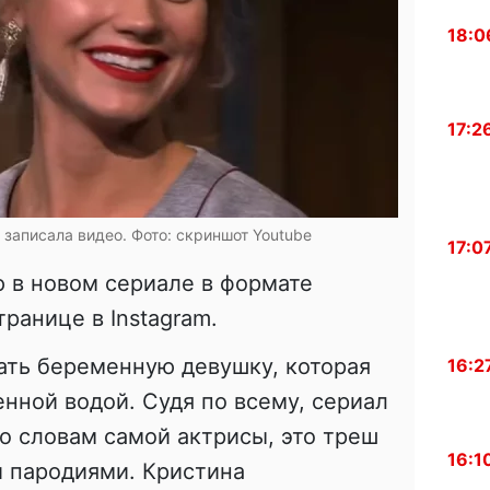
18:0
17:2
 записала видео. Фото: скриншот Youtube
17:0
ю в новом сериале в формате
транице в
Instagram
.
ать беременную девушку, которая
16:2
енной водой. Судя по всему, сериал
о словам самой актрисы, это
треш
16:1
и пародиями. Кристина