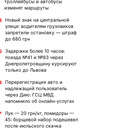
троллейбусы и автобусы
изменят маршруты
Новый знак на центральной
8
улице: водителям грузовиков
запретили остановку — штраф
до 680 грн
Задержки более 10 часов:
5
поезда №41 и №83 через
Днепропетровщину курсируют
только до Львова
Перерегистрация авто и
3
надлежащий пользователь
через Дию: ГСЦ МВД
напомнило об онлайн-услугах
Лук — 20 грн/кг, помидоры —
7
45: борщевой набор подешевел
после июльского скачка