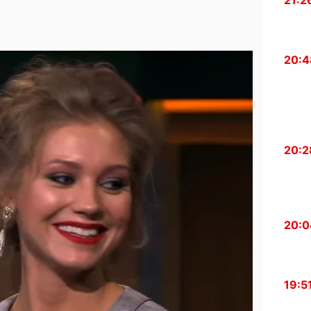
21:2
20:4
20:2
20:0
19:5