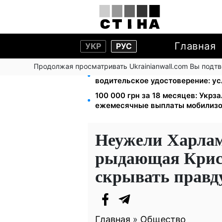
Главная
УКР
РУС
Продолжая просматривать Ukrainianwall.com Вы подт
Освобожденные из плена беспла
водительское удостоверение: у
100 000 грн за 18 месяцев: Укр
ежемесячные выплаты мобилиз
Неужели Харлам
рыдающая Крист
скрывать правд
Главная
»
Общество