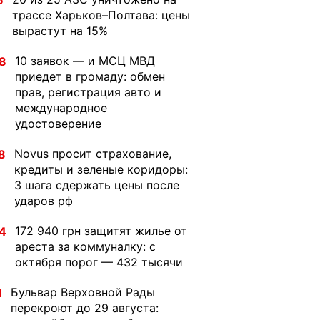
6
трассе Харьков–Полтава: цены
вырастут на 15%
10 заявок — и МСЦ МВД
8
приедет в громаду: обмен
прав, регистрация авто и
международное
удостоверение
Novus просит страхование,
8
кредиты и зеленые коридоры:
3 шага сдержать цены после
ударов рф
172 940 грн защитят жилье от
4
ареста за коммуналку: с
октября порог — 432 тысячи
Бульвар Верховной Рады
1
перекроют до 29 августа: