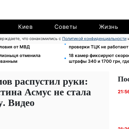
Киев
Советы
Жизнь
верждаете, что ознакомились с
Политикой конфиденциальности
и
тно восстановят
Цифровизация дел и ВВК: 
словия от МВД
проверки ТЦК не работают
зализныця отменила
18 камер фиксируют скорос
ованным
штрафы 340 и 1700 грн, где
По
ов распустил руки:
ина Асмус не стала
21:5
у. Видео