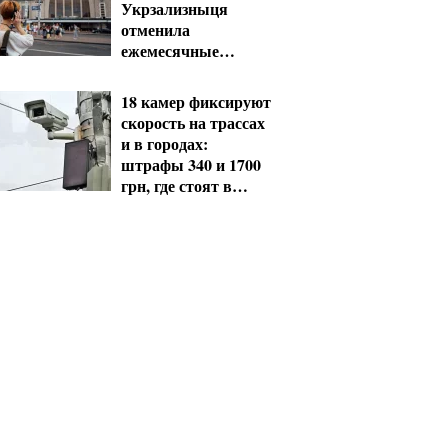
Укрзализныця
отменила
ежемесячные
выплаты
мобилизованным
18 камер фиксируют
скорость на трассах
и в городах:
штрафы 340 и 1700
грн, где стоят в
августе