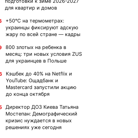
подготовки к зиме 2026-2027
для квартир и домов
+50°C на термометрах:
6
украинцы фиксируют адскую
жару по всей стране — кадры
800 злотых на ребенка в
9
месяц: три новых условия ZUS
для украинцев в Польше
Кэшбек до 40% на Netflix и
6
YouTube: Ощадбанк и
Mastercard запустили акцию
до конца октября
Директор ДОЗ Киева Татьяна
5
Мостепан: Демографический
кризис нуждается в новых
решениях уже сегодня