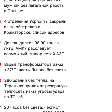
мужчин без легальной работы
в Польше
4 отделения Укрпочты закрыли
6
из-за обстрелов в
Краматорске: список адресов
Дизель достиг 98,90 грн за
7
литр: АМКУ расследует
возможный сговор сетей АЗС
Взрыв трансформатора из-за
2
+37°C: часть Львова без света
280 зданий без тепла: на
3
Теремках проложат резервную
теплосеть из-за угрозы удара
по ТЭЦ-5
20 часов без света: чеклист
7