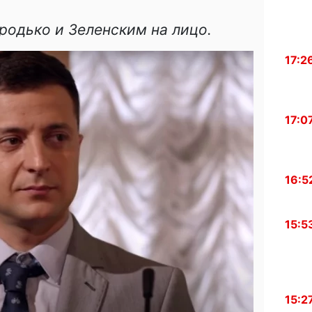
родько и Зеленским на лицо.
17:2
17:0
16:5
15:5
15:2