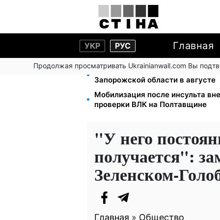
Главная
УКР
РУС
Продолжая просматривать Ukrainianwall.com Вы подт
1-2 набора гигиены на семью: U
Запорожской области в августе
Мобилизация после инсульта вне
проверки ВЛК на Полтавщине
"У него постоян
получается": за
Зеленском-Голо
Главная
»
Общество