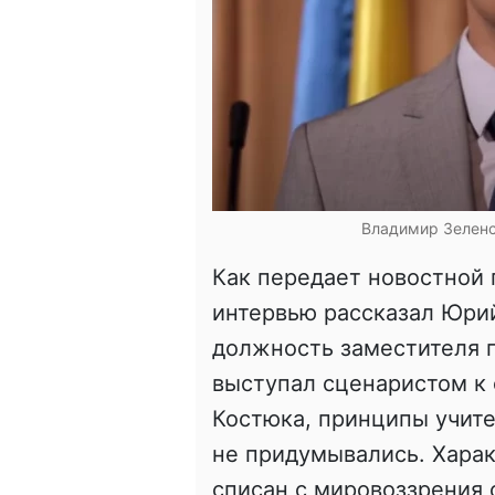
Владимир Зеленск
Как передает новостной
интервью рассказал Юрий
должность заместителя г
выступал сценаристом к 
Костюка, принципы учите
не придумывались. Хара
списан с мировоззрения 