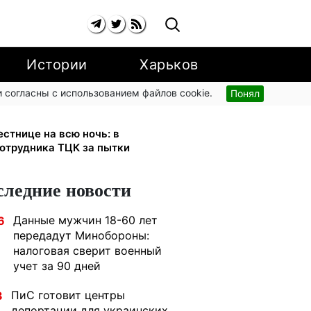
Истории
Харьков
 согласны с использованием файлов cookie.
Понял
ли сразу: обыски в Мукачевском
стнице на всю ночь: в
сотрудника ТЦК за пытки
следние новости
Данные мужчин 18-60 лет
6
передадут Минобороны:
налоговая сверит военный
учет за 90 дней
ПиС готовит центры
3
депортации для украинских