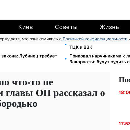
Киев
Советы
Жизнь
верждаете, что ознакомились с
Политикой конфиденциальности
и
NICEF раздает помощь в
1500 списанных, 500 уеха
ТЦК и ВВК
 закона: Лубинец требует
Приковал наручниками к ле
Закарпатье будут судить 
По
но что-то не
м главы ОП рассказал о
18:0
бородько
17:5