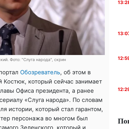
13:2
13:0
12:5
ий. Фото: "Слуга народа", скрин
 портал
Обозреватель
, об этом в
 Костюк, который сейчас занимает
12:2
лавы Офиса президента, а ранее
сериалу «Слуга народа». По словам
ля истории, который стал гарантом,
ктер персонажа во многом был
По
самого Зеленского, который и