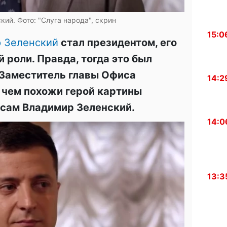
ий. Фото: "Слуга народа", скрин
15:0
 Зеленский
стал президентом, его
й роли. Правда, тогда это был
 Заместитель главы Офиса
14:2
в чем похожи герой картины
 сам Владимир Зеленский.
14:0
13:3