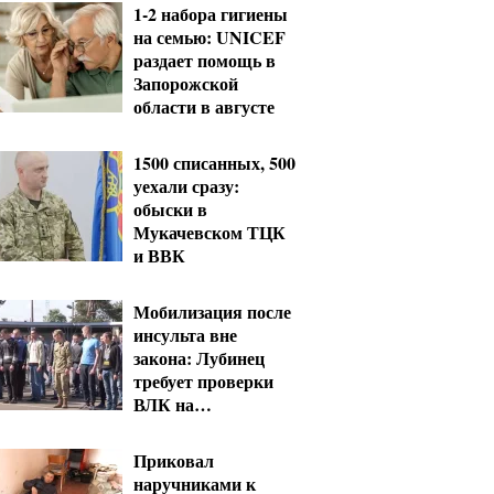
1-2 набора гигиены
на семью: UNICEF
раздает помощь в
Запорожской
области в августе
1500 списанных, 500
уехали сразу:
обыски в
Мукачевском ТЦК
и ВВК
Мобилизация после
инсульта вне
закона: Лубинец
требует проверки
ВЛК на
Полтавщине
Приковал
наручниками к