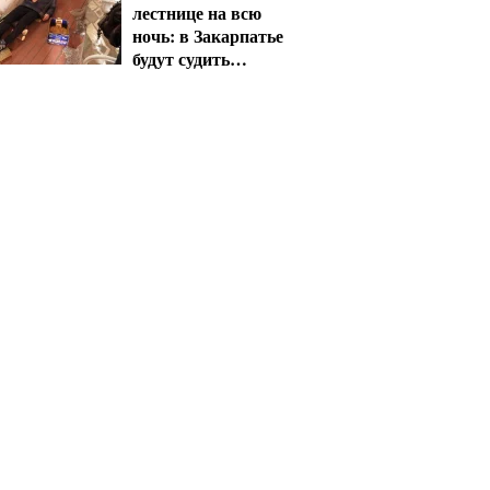
лестнице на всю
ночь: в Закарпатье
будут судить
сотрудника ТЦК за
пытки