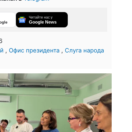
Читайте нас у
Google News
ogle
6
ий
,
Офис президента
,
Слуга народа