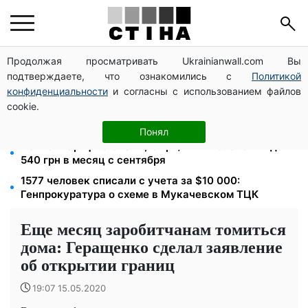
Продолжая просматривать Ukrainianwall.com Вы
Фейковые сайты сервисных центров МВД:
подтверждаете, что ознакомились с
Политикой
мошенники выманивают деньги у водителей перед
выездом за границу
конфиденциальности
и согласны с использованием файлов
cookie.
172 940 грн защитят жилье от ареста за
коммуналку: с октября порог — 432 тысячи
Понял
Ночной тариф на свет 2,16 грн/кВт-ч: экономия до
540 грн в месяц с сентября
1577 человек списали с учета за $10 000:
Генпрокуратура о схеме в Мукачевском ТЦК
Еще месяц заробитчанам томиться
дома: Геращенко сделал заявление
об открытии границ
19:07 15.05.2020