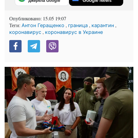
Google News
джерела Google
Опубликовано:
15.05 19:07
Теги:
,
,
,
Антон Геращенко
граница
карантин
,
коронавирус
коронавирус в Украине