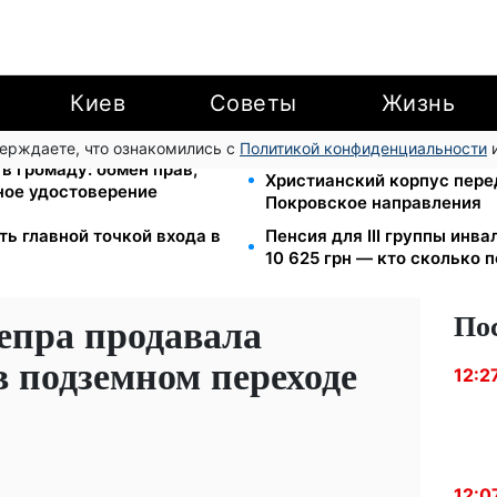
Киев
Советы
Жизнь
верждаете, что ознакомились с
Политикой конфиденциальности
и
Мавики, зарядные станции
в громаду: обмен прав,
Христианский корпус пере
ное удостоверение
Покровское направления
ь главной точкой входа в
Пенсия для III группы инва
10 625 грн — кто сколько 
По
пра продавала
 подземном переходе
12:2
12:0