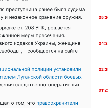
яя преступница ранее была судима
жу и незаконное хранение оружия.
05:2
рядке ст. 208 УПК, решается
ержанной меры пресечения.
ловного кодекса Украины, женщине
04:3
свободы", - сообщается на сайте
ациональной полиции установили
02:2
ителем Луганской области боевых
дения следственно-оперативных
01:2
щал о том, что
правоохранители