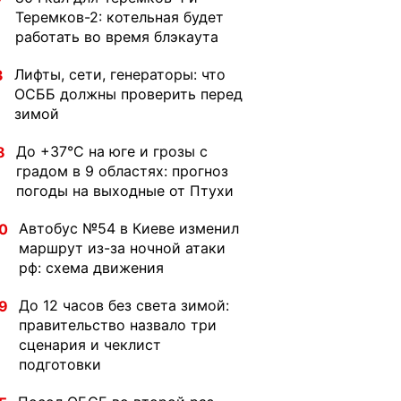
Теремков-2: котельная будет
работать во время блэкаута
Лифты, сети, генераторы: что
3
ОСББ должны проверить перед
зимой
До +37°C на юге и грозы с
8
градом в 9 областях: прогноз
погоды на выходные от Птухи
Автобус №54 в Киеве изменил
0
маршрут из-за ночной атаки
рф: схема движения
До 12 часов без света зимой:
9
правительство назвало три
сценария и чеклист
подготовки