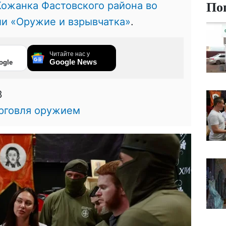
По
Кожанка Фастовского района во
ии «Оружие и взрывчатка»
.
Читайте нас у
Google News
ogle
3
рговля оружием