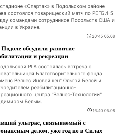
 стадионе «Спартак» в Подольском районе
ева состоялся товарищеский матч по РЕГБИ-5
жду командами сотрудников Посольств США и
анции в Украине.
20:45 05.08
 Подоле обсудили развитие
абилитации и рекреации
Подольской РГА состоялась встреча с
новательницей Благотворительного фонда
юменс Велнес Иновейшен" Ольгой Белой и
учредителем реабилитационно-
креационного центра "Велнес-Технологии"
адимиром Белым.
16:40 05.08
вший ультрас, связываемый с
зонансным делом, уже год не в Силах