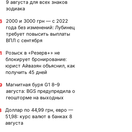
9 августа для всех знаков
зодиака
2000 и 3000 грн — с 2022
6
года без изменений: Лубинец
требует повысить выплаты
ВПЛ с сентября
Розыск в «Резерв+» не
1
блокирует бронирование:
юрист Айвазян объяснил, как
получить 45 дней
Магнитная буря G1 8–9
9
августа: BGS предупредила о
геошторме на выходных
Доллар по 44,99 грн, евро —
3
51,98: курс валют в банках 8
августа