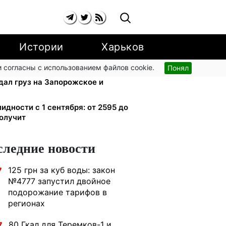
Истории
Харьков
 согласны с использованием файлов cookie.
Понял
 и аппараты для реанимации:
дал груз на Запорожское и
лидности с 1 сентября: от 2595 до
получит
следние новости
125 грн за куб воды: закон
7
№4777 запустил двойное
подорожание тарифов в
регионах
80 Гкал для Теремков-1 и
7