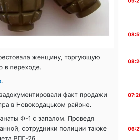
09:2
08:5
рестовала женщину, торгующую
08:2
 в переходе.
р
.
задокументировали факт продажи
07:2
пра в Новокодацьком районе.
ранаты Ф-1 с запалом. Проведя
анной, сотрудники полиции также
06:2
ета РПГ-26.