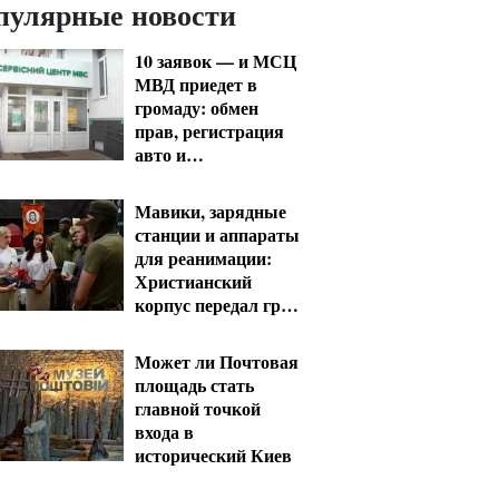
пулярные новости
10 заявок — и МСЦ
МВД приедет в
громаду: обмен
прав, регистрация
авто и
международное
удостоверение
Мавики, зарядные
станции и аппараты
для реанимации:
Христианский
корпус передал груз
на Запорожское и
Покровское
Может ли Почтовая
направления
площадь стать
главной точкой
входа в
исторический Киев