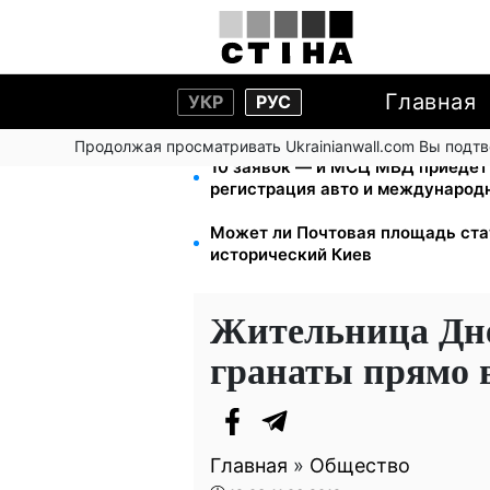
Главная
УКР
РУС
Продолжая просматривать Ukrainianwall.com Вы подт
10 заявок — и МСЦ МВД приедет 
регистрация авто и международ
Может ли Почтовая площадь стат
исторический Киев
Жительница Дне
гранаты прямо в
Главная
»
Общество