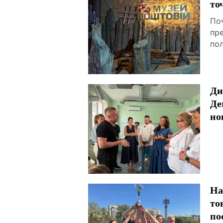
то
По
пр
по
Ди
Де
но
На
то
по