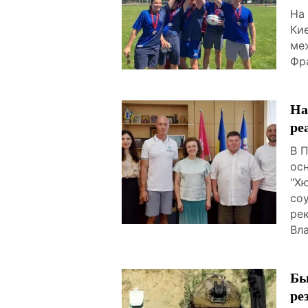
На
Ки
ме
Фр
На
ре
В 
ос
"Х
со
ре
Вл
Бы
ре