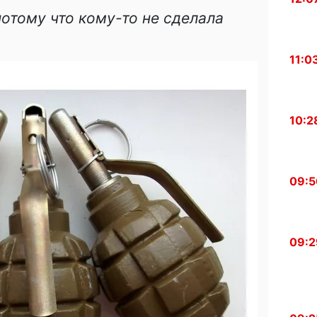
потому что кому-то не сделала
11:0
10:2
09:5
09:2