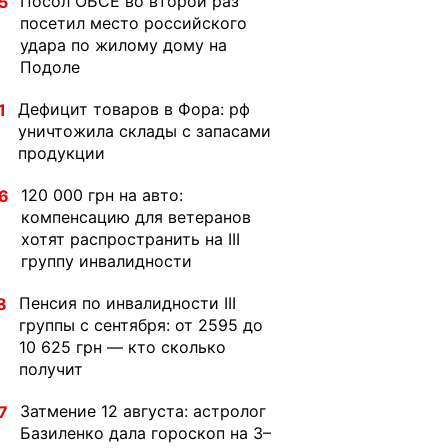
Посол ОБСЕ во второй раз
5
посетил место российского
удара по жилому дому на
Подоле
Дефицит товаров в Фора: рф
1
уничтожила склады с запасами
продукции
120 000 грн на авто:
6
компенсацию для ветеранов
хотят распространить на III
группу инвалидности
Пенсия по инвалидности III
8
группы с сентября: от 2595 до
10 625 грн — кто сколько
получит
Затмение 12 августа: астролог
7
Базиленко дала гороскоп на 3–