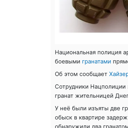
Национальная полиция а
боевыми
гранатами
прямо
Об этом сообщает
Хайзе
Сотрудники Нацполиции 
гранат жительницей Дне
У неё были изъяты две г
обыск в квартире задерж
обнаружили два гранатом